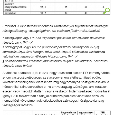
I. táblázat. A lapostetőkre vonatkozó követelmények teljesítéséhez szükséges
hőszigetelőanyag-vastagságok (25 cm vasbeton födémmel számolva)
1 kőzetgyapot vagy EPS 100 (expandált polisztirol keményhab), hővezetési
tényező: 0,039 W/mK
2 kőzetgyapot vagy EPS 100 (expandált polisztirol keményhab), κ=0,25
korrekciós tényezővel korrigált hővezetési tényező (ülepedésre, roskadásra
való hajlam, kasírozás, élképzés hiánya): 0,049 W/mK
3 poliizocianurát (PIR) keményhab kétoldali alufólia-kasírozással, hővezetési
tényező: 0,022 W/mK
A táblázat adataiból is jól látszik, hogy terasztető esetén PIR-keményhabból
14 cm vastagság elégséges az alacsony energiafelhasználású épület
követelményszintjének eléréséhez, míg hagyományos hőszigetelésekből e
hőtechnikai szint eléréséhez 25-31 cm vastagság szükséges, ami teraszok
esetén vagy megoldhatatlan, vagy a vasbeton födémszerkezet módosítását
igényli. A II. táblázatban a talajjal érintkező padlókra vonatkozó hazai és
nemzetközi követelmények teljesítéséhez szükséges hőszigetelőanyag-
vastagságok láthatók.