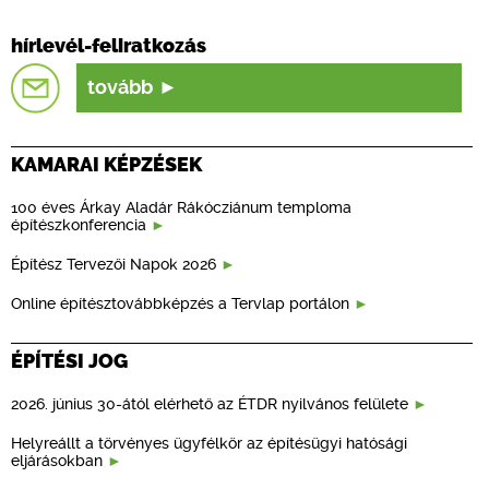
hírlevél-feliratkozás
tovább
KAMARAI KÉPZÉSEK
100 éves Árkay Aladár Rákócziánum temploma
építészkonferencia
Építész Tervezői Napok 2026
Online építésztovábbképzés a Tervlap portálon
ÉPÍTÉSI JOG
2026. június 30-ától elérhető az ÉTDR nyilvános felülete
Helyreállt a törvényes ügyfélkör az építésügyi hatósági
eljárásokban