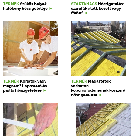
TERMÉK
Szűkös helyek
SZAKTANÁCS
Hőszigetelés:
hatékony hőszigetelője
szarufák alatt, között vagy
fölött?
TERMÉK
Korlátok vagy
TERMÉK
Magastetők
mégsem? Lapostető és
vasbeton
padló hőszigetelése
koporsófödémének korszerű
hőszigetelése