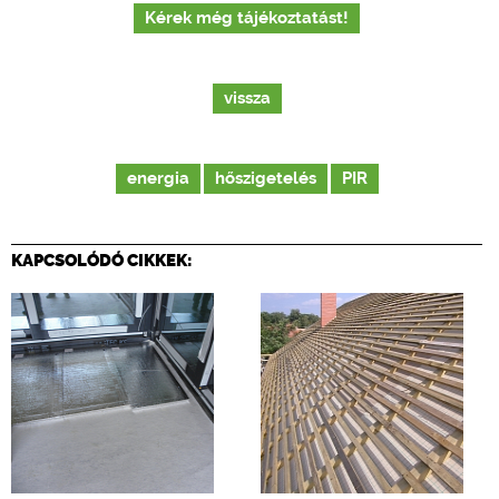
Kérek még tájékoztatást!
vissza
energia
hőszigetelés
PIR
KAPCSOLÓDÓ CIKKEK: