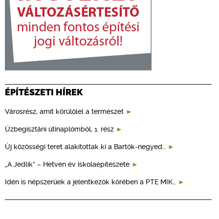
ÉPÍTÉSZETI HÍREK
Városrész, amit körülölel a természet
Üzbegisztáni útinaplómból, 1. rész
Új közösségi teret alakítottak ki a Bartók-negyed…
„A Jedlik” – Hetven év iskolaépítészete
Idén is népszerűek a jelentkezők körében a PTE MIK…