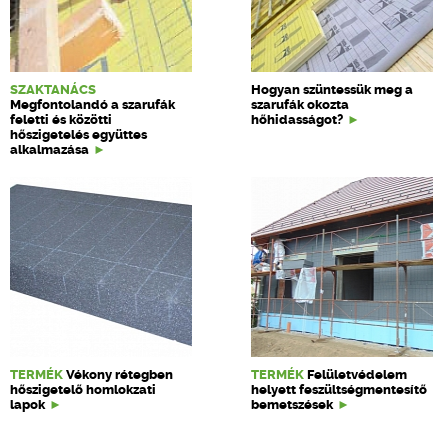
SZAKTANÁCS
Hogyan szüntessük meg a
Megfontolandó a szarufák
szarufák okozta
feletti és közötti
hőhidasságot?
hőszigetelés együttes
alkalmazása
TERMÉK
Vékony rétegben
TERMÉK
Felületvédelem
hőszigetelő homlokzati
helyett feszültségmentesítő
lapok
bemetszések