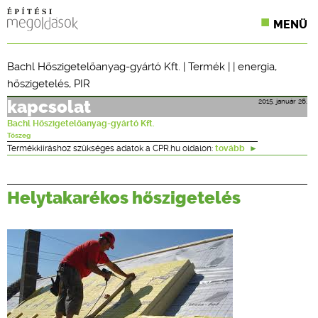
MENÜ
KONFERENCIÁK
Bachl Hőszigetelőanyag-gyártó Kft.
|
Termék
| |
energia
,
hőszigetelés
,
PIR
SZAKLAPOK
2015. január 26.
kapcsolat
CPR TERMÉKKIÍRÁS
Bachl Hőszigetelőanyag-gyártó Kft.
Tószeg
ÉPÍTÉSI JOG
Termékkiíráshoz szükséges adatok a CPR.hu oldalon:
tovább
ONLINE KÉPZÉSEK
Helytakarékos hőszigetelés
TERVEZÉSI SEGÉDLETEK