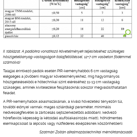
II. táblázat. A padlókra vonatkozó követelmények teljesítéséhez szükséges
hőszigetelőanyag-vastagságok (talajfeltöltéssel, 12+7 cm vasbeton födémmel
számolva)
Talajjal érintkező padlók esetén PIR-keményhabból 6 cm vastagság
elégséges a jövőbeni magyar követelményekhez, míg hagyományos
hőszigetelésekből e hőtechnikai szint eléréséhez 11-13 cm vastagság
szükséges, aminek kivitelezése felújításoknál sokszor megvalósíthatatlan
feladat.
A PIR-keményhabok alkalmazásának, a kiváló hővezetési tényezőn túl,
további előnyei vannak: magas szilárdsági paraméter, minimális
nedvességfelvétel (a zártcellás sejtszerkezetből adódóan), kedvező
hőreflexiós képesség (a kétoldali alufóliakasírozás miatt), hőhídmentes
elemkapcsolat (a lépcsős vagy nútféderes élképzésnek köszönhetően).
Szatmári Zoltán alkalmazástechnikai mérnöktanácsadó