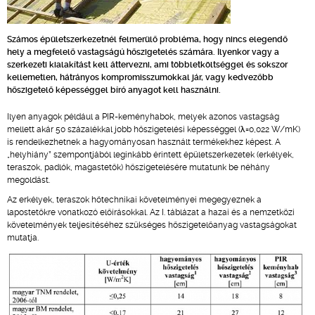
Számos épületszerkezetnél felmerülő probléma, hogy nincs elegendő
hely a megfelelő vastagságú hőszigetelés számára. Ilyenkor vagy a
szerkezeti kialakítást kell áttervezni, ami többletköltséggel és sokszor
kellemetlen, hátrányos kompromisszumokkal jár, vagy kedvezőbb
hőszigetelő képességgel bíró anyagot kell használni.
Ilyen anyagok például a PIR-keményhabok, melyek azonos vastagság
mellett akár 50 százalékkal jobb hőszigetelési képességgel (λ=0,022 W/mK)
is rendelkezhetnek a hagyományosan használt termékekhez képest. A
„helyhiány” szempontjából leginkább érintett épületszerkezetek (erkélyek,
teraszok, padlók, magastetők) hőszigetelésére mutatunk be néhány
megoldást.
Az erkélyek, teraszok hőtechnikai követelményei megegyeznek a
lapostetőkre vonatkozó előírásokkal. Az I. táblázat a hazai és a nemzetközi
követelmények teljesítéséhez szükséges hőszigetelőanyag vastagságokat
mutatja.