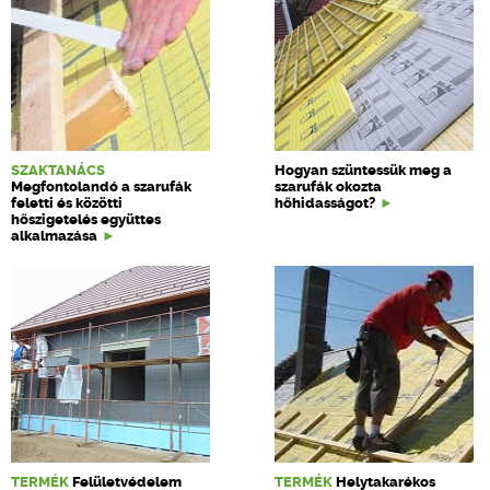
SZAKTANÁCS
Hogyan szüntessük meg a
Megfontolandó a szarufák
szarufák okozta
feletti és közötti
hőhidasságot?
hőszigetelés együttes
alkalmazása
TERMÉK
Felületvédelem
TERMÉK
Helytakarékos