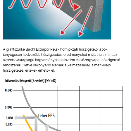
A grafitszürke Bachl Extrapor Relax homlokzati hőszigetelő lapok
lényegesen kedvezőbb hőszigetelési eredményeket mutatnak, mint az
azonos vastagságú hagyományos polisztirol és kőzetgyapot hőszigetelő
rendszerek, illetve vékonyabb elemek alkalmazásával is már kiváló
hőszigetelési értékek érhetők el.