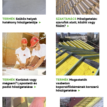
TERMÉK
Szűkös helyek
SZAKTANÁCS
Hőszigetelés:
hatékony hőszigetelője
szarufák alatt, között vagy
fölött?
TERMÉK
Korlátok vagy
TERMÉK
Magastetők
mégsem? Lapostető és
vasbeton
padló hőszigetelése
koporsófödémének korszerű
hőszigetelése