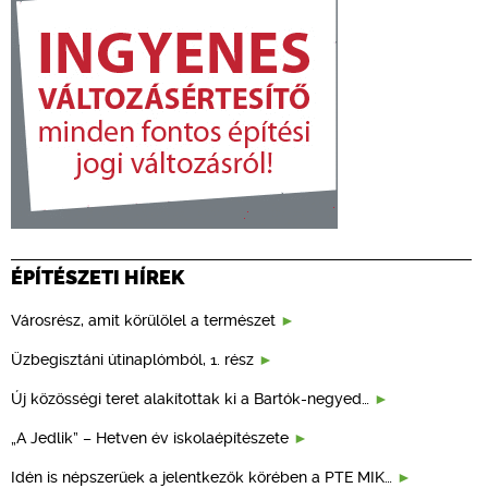
ÉPÍTÉSZETI HÍREK
Városrész, amit körülölel a természet
Üzbegisztáni útinaplómból, 1. rész
Új közösségi teret alakítottak ki a Bartók-negyed…
„A Jedlik” – Hetven év iskolaépítészete
Idén is népszerűek a jelentkezők körében a PTE MIK…