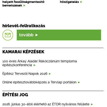
helyett feszültségmentesítő
hőszigetelés
bemetszések
hírlevél-feliratkozás
tovább
KAMARAI KÉPZÉSEK
100 éves Árkay Aladár Rákócziánum temploma
építészkonferencia
Építész Tervezői Napok 2026
Online építésztovábbképzés a Tervlap portálon
ÉPÍTÉSI JOG
2026. június 30-ától elérhető az ÉTDR nyilvános felülete