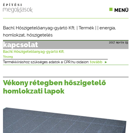
MENÜ
KONFERENCIÁK
Bachl Hőszigetelőanyag-gyártó Kft.
|
Termék
| |
energia
,
homlokzat
,
hőszigetelés
SZAKLAPOK
2017. április 19.
kapcsolat
CPR TERMÉKKIÍRÁS
Bachl Hőszigetelőanyag-gyártó Kft.
Tószeg
ÉPÍTÉSI JOG
Termékkiíráshoz szükséges adatok a CPR.hu oldalon:
tovább
ONLINE KÉPZÉSEK
Vékony rétegben hőszigetelő
TERVEZÉSI SEGÉDLETEK
homlokzati lapok