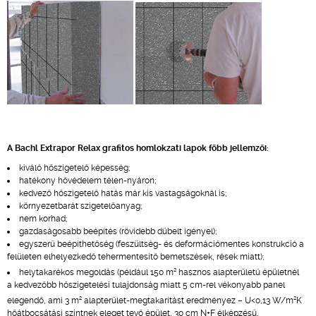
A Bachl Extrapor Relax grafitos homlokzati lapok főbb jellemzői:
kiváló hőszigetelő képesség;
hatékony hővédelem télen-nyáron;
kedvező hőszigetelő hatás már kis vastagságoknál is;
környezetbarát szigetelőanyag;
nem korhad;
gazdaságosabb beépítés (rövidebb dübelt igényel);
egyszerű beépíthetőség (feszültség- és deformációmentes konstrukció a
felületen elhelyezkedő tehermentesítő bemetszések, rések miatt);
2
helytakarékos megoldás (például 150 m
hasznos alapterületű épületnél
a kedvezőbb hőszigetelési tulajdonság miatt 5 cm-rel vékonyabb panel
2
2
elegendő, ami 3 m
alapterület-megtakarítást eredményez – U<0,13 W/m
K
hőátbocsátási szintnek eleget tevő épület, 30 cm N+F élképzésű,