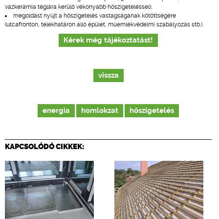
vázkerámia téglára kerülő vékonyabb hőszigeteléssel);
megoldást nyújt a hőszigetelés vastagságának kötöttségére
(utcafronton, telekhatáron álló épület, műemlékvédelmi szabályozás stb.).
Kérek még tájékoztatást!
vissza
energia
homlokzat
hőszigetelés
KAPCSOLÓDÓ CIKKEK: