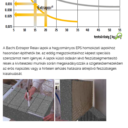
A Bachl Extrapor Relax lapok a hagyományos EPS homlokzati lapokhoz
hasonlóan építhetők be, az eddig megszokottakhoz képest speciális
szerszámot nem igényel. A lapok külső oldalán lévő feszültségmentesítő
rések a kivitelezési munkák során megakadályozzák a szigetelőlemezekben
az erős napsütés vagy a hirtelen lehűlés hatására létrejövő feszültségek
kialakulását.