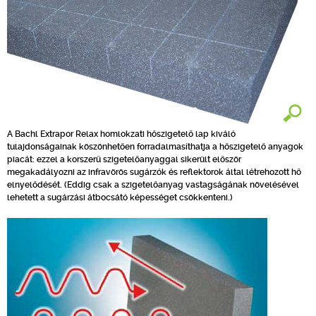
A Bachl Extrapor Relax homlokzati hőszigetelő lap kiváló
tulajdonságainak köszönhetően forradalmasíthatja a hőszigetelő anyagok
piacát: ezzel a korszerű szigetelőanyaggal sikerült először
megakadályozni az infravörös sugárzók és reflektorok által létrehozott hő
elnyelődését. (Eddig csak a szigetelőanyag vastagságának növelésével
lehetett a sugárzási átbocsátó képességet csökkenteni.)