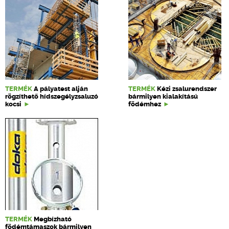
TERMÉK
A pályatest alján
TERMÉK
Kézi zsalurendszer
rögzíthető hídszegélyzsaluzó
bármilyen kialakítású
kocsi
födémhez
TERMÉK
Megbízható
födémtámaszok bármilyen