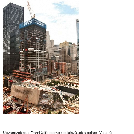
Ugyanezekkel a Frami Xlife elemekkel készültek a bejárat V alakú