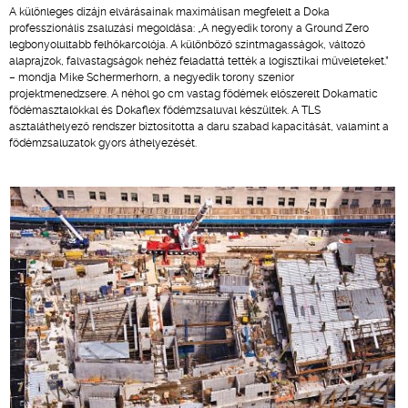
A különleges dizájn elvárásainak maximálisan megfelelt a Doka
professzionális zsaluzási megoldása: „A negyedik torony a Ground Zero
legbonyolultabb felhőkarcolója. A különböző szintmagasságok, változó
alaprajzok, falvastagságok nehéz feladattá tették a logisztikai műveleteket.”
– mondja Mike Schermerhorn, a negyedik torony szenior
projektmenedzsere. A néhol 90 cm vastag födémek előszerelt Dokamatic
födémasztalokkal és Dokaflex födémzsaluval készültek. A TLS
asztaláthelyező rendszer biztosította a daru szabad kapacitását, valamint a
födémzsaluzatok gyors áthelyezését.