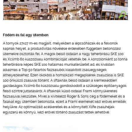
Födém és fal egy ütemben
A tornyok 27x27 m-es magjait, melyekben a lépcsőházak és a felvonók
kapnak helyet, a produktivitás növelése érdekében független betonozási
ütemekre osztották fel. A magok belső oldalán a nagy teherbírású SKE 100
és Xclimb 60 kúszózsalu kombinációját vetették be. A konzolonként 10 tonna
teherbírásra képes SKE 100 hatalmas munkaterületet ad, és kiválóan
alkalmas a Top 50 fatartós falzsaluból kialakított zsaluegységek
áthelyezéséhez. Ezen okokból a homlokzati megapillérek zsaluzása is SKE
100 önkúszó zsaluval történt. A liftaknák belső oldalán a kiemelkedően
gazdaságos Xclimb 60 kúszózsalu gondoskodott a szükséges építőanyagok
felső szintre juttatásáról. A liftaknák külső oldalai Frami könnyűkeretes
falzsaluval készültek. Mivel a kivitelező Roger & Sons cég a födémeket és a
falakat egy ütemben betonozta, ezért a Frami elemeket kézi erővel emelték
helyükre. Az optimalizált acélkeretek és a könnyített Xlife zsaluhéjak
egyszerű és könnyű, kézi erővel történő zsaluzást tettek lehetővé.