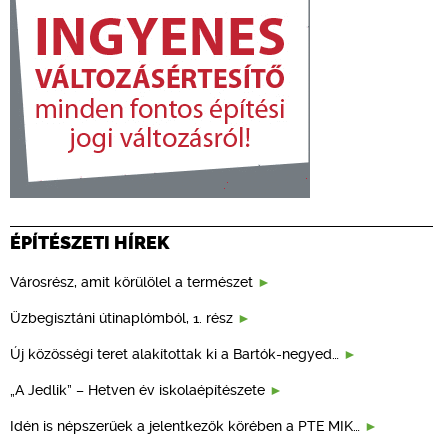
ÉPÍTÉSZETI HÍREK
Városrész, amit körülölel a természet
Üzbegisztáni útinaplómból, 1. rész
Új közösségi teret alakítottak ki a Bartók-negyed…
„A Jedlik” – Hetven év iskolaépítészete
Idén is népszerűek a jelentkezők körében a PTE MIK…