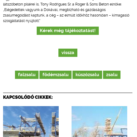
látszóbeton pillérei is. Tony Rodrigues Sr. a Roger & Sons Beton elnöke:
„Elégedettek vagyunk a Dokával, megbízható és gazdaságos
zsalumegoldást kaptunk, a cég – az elmúlt időkhöz hasonlóan – kimagasló
szolgáltatást nyújtott.”
Kérek még tájékoztatást!
vissza
falzsalu
födémzsalu
kúszózsalu
zsalu
KAPCSOLÓDÓ CIKKEK: