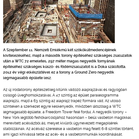
A Szeptember 11. Nemzeti Emlékmű két szökőkútmedencéjének
kivitelezéséhez, majd a második torony építéséhez szükséges zsaluzatok
után a WTC 72 emeletes, 297 méter magas negyedik tornyának
építéséhez szükséges kúszó- és födémzsaluzatot is a Doka szállította.
2012 év végi elkészültével ez a torony a Ground Zero negyedik
legmagasabb épülete lesz.
Az új irodatorony építészetileg kitűnik változó alaprajzával és ragyogóan
csillogó üveghomlokzatával. A 47. szintig az épület paralelogramma
alaprajzú, majd a 63. szintig az alaprajz trapéz formára vált. Az utolsó
szinteken a szerkezet egyre keskenyedik, miközben látszólag a WTC
legmagasabb épülete, a Freedom Tower felé fordul. A negyedik torony –
New York legtöbb felhőkarcolójához hasonlóan – belül vasbeton magokkal
merevített acélvázból áll, melyet kívülről úgynevezett megapillérek
stabilizálnak. Az acélváz szerelése a vasbeton mag felett 6-8 szinttel történt,
ami igazi kihívássá tette az acél- és a vasbetonmunkák koordinálását.