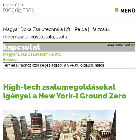
MENÜ
KONFERENCIÁK
Magyar Doka Zsalutechnika Kft.
|
Példa
| |
falzsalu
,
födémzsalu
,
kúszózsalu
,
zsalu
SZAKLAPOK
2012. december 04.
kapcsolat
CPR TERMÉKKIÍRÁS
Magyar Doka Zsalutechnika Kft.
Budapest
ÉPÍTÉSI JOG
Termékkiíráshoz szükséges adatok a CPR.hu oldalon:
nincs
ONLINE KÉPZÉSEK
High-tech zsalumegoldásokat
TERVEZÉSI SEGÉDLETEK
igényel a New York-i Ground Zero