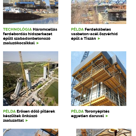
TECHNOLÓGIA
Háromcellás
PÉLDA
Ferdekábeles
ferdebordás hídszerkezet
vasbeton-acél öszvérhíd
épült szabadonbetonozó
épül a Tiszán
zsaluzókocsikkal
PÉLDA
Erősen dőlő pillérek
PÉLDA
Toronyépítés
készültek önkúszó
egyetlen daruval
zsaluzattal