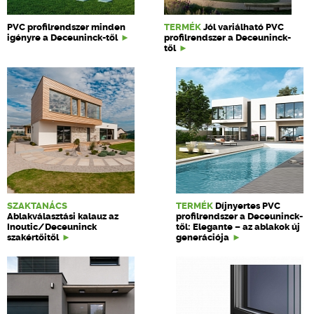
PVC profilrendszer minden
TERMÉK
Jól variálható PVC
igényre a Deceuninck-től
profilrendszer a Deceuninck-
től
SZAKTANÁCS
TERMÉK
Díjnyertes PVC
Ablakválasztási kalauz az
profilrendszer a Deceuninck-
Inoutic/Deceuninck
től: Elegante – az ablakok új
szakértőitől
generációja