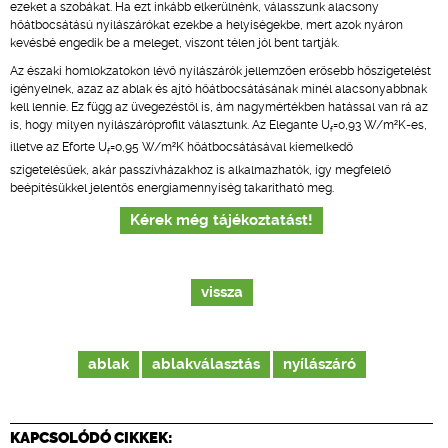
ezeket a szobákat. Ha ezt inkább elkerülnénk, válasszunk alacsony
hőátbocsátású nyílászárókat ezekbe a helyiségekbe, mert azok nyáron
kevésbé engedik be a meleget, viszont télen jól bent tartják.
Az északi homlokzatokon lévő nyílászárók jellemzően erősebb hőszigetelést
igényelnek, azaz az ablak és ajtó hőátbocsátásának minél alacsonyabbnak
kell lennie. Ez függ az üvegezéstől is, ám nagymértékben hatással van rá az
is, hogy milyen nyílászáróprofilt választunk. Az Elegante U
=0,93 W/m²K-es,
f
illetve az Eforte U
=0,95 W/m²K hőátbocsátásával kiemelkedő
f
szigetelésűek, akár passzívházakhoz is alkalmazhatók, így megfelelő
beépítésükkel jelentős energiamennyiség takarítható meg.
Kérek még tájékoztatást!
vissza
ablak
ablakválasztás
nyílászáró
KAPCSOLÓDÓ CIKKEK: