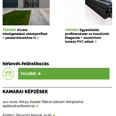
TERMÉK
Kiváló
TERMÉK
Egyedülálló
hőszigetelésű ablakprofilok
profilrendszer az Inoutictól:
– passzívházakhoz is
Elegante – alumínium
hatású PVC ablak
hírlevél-feliratkozás
tovább
KAMARAI KÉPZÉSEK
100 éves Árkay Aladár Rákócziánum temploma
építészkonferencia
Építész Tervezői Napok 2026