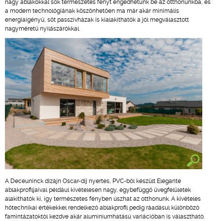
nagy ablakokkal sok természetes fényt engedhetünk be az otthonunkba, és
a modern technológiának köszönhetően ma már akár minimális
energiaigényű, sőt passzívházak is kialakíthatók a jól megválasztott
nagyméretű nyílászárókkal.
A Deceuninck dizájn Oscar-díj nyertes, PVC-ből készült Elegante
ablakprofiljaival például kivételesen nagy, egybefüggő üvegfelületek
alakíthatók ki, így természetes fényben úszhat az otthonunk. A kivételes
hőtechnikai értékekkel rendelkező ablakprofil pedig ráadásul különböző
famintázatoktól kezdve akár alumíniumhatású variációban is választható.