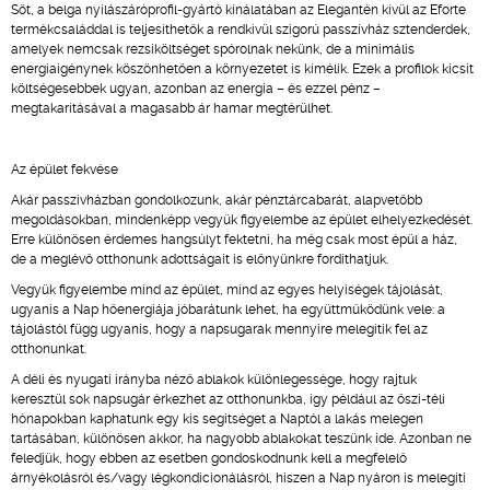
Sőt, a belga nyílászáróprofil-gyártó kínálatában az Elegantén kívül az Eforte
termékcsaláddal is teljesíthetők a rendkívül szigorú passzívház sztenderdek,
amelyek nemcsak rezsiköltséget spórolnak nekünk, de a minimális
energiaigénynek köszönhetően a környezetet is kímélik. Ezek a profilok kicsit
költségesebbek ugyan, azonban az energia – és ezzel pénz –
megtakarításával a magasabb ár hamar megtérülhet.
Az épület fekvése
Akár passzívházban gondolkozunk, akár pénztárcabarát, alapvetőbb
megoldásokban, mindenképp vegyük figyelembe az épület elhelyezkedését.
Erre különösen érdemes hangsúlyt fektetni, ha még csak most épül a ház,
de a meglévő otthonunk adottságait is előnyünkre fordíthatjuk.
Vegyük figyelembe mind az épület, mind az egyes helyiségek tájolását,
ugyanis a Nap hőenergiája jóbarátunk lehet, ha együttműködünk vele: a
tájolástól függ ugyanis, hogy a napsugarak mennyire melegítik fel az
otthonunkat.
A déli és nyugati irányba néző ablakok különlegessége, hogy rajtuk
keresztül sok napsugár érkezhet az otthonunkba, így például az őszi-téli
hónapokban kaphatunk egy kis segítséget a Naptól a lakás melegen
tartásában, különösen akkor, ha nagyobb ablakokat teszünk ide. Azonban ne
feledjük, hogy ebben az esetben gondoskodnunk kell a megfelelő
árnyékolásról és/vagy légkondicionálásról, hiszen a Nap nyáron is melegíti