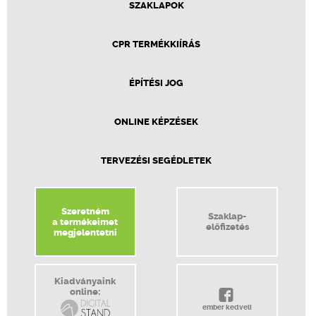
SZAKLAPOK
CPR TERMÉKKIÍRÁS
ÉPÍTÉSI JOG
ONLINE KÉPZÉSEK
TERVEZÉSI SEGÉDLETEK
Szeretném
Szaklap-
a termékeimet
előfizetés
megjelentetni
Kiadványaink
online:
ember kedveli