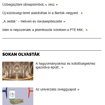
Üzbegisztáni útinaplómból, 1. rész
Új közösségi teret alakítottak ki a Bartók-negyed…
„A Jedlik” – Hetven év iskolaépítészete
Idén is népszerűek a jelentkezők körében a PTE MIK…
SOKAN OLVASTÁK
A hagyományokhoz és kötöttségekhez
igazodva épült…
Az univerzális üveggyapot