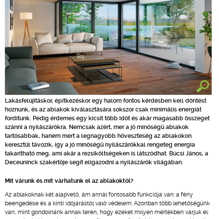
Lakásfelújításkor, építkezéskor egy halom fontos kérdésben kell döntést
hoznunk, és az ablakok kiválasztására sokszor csak minimális energiát
fordítunk. Pedig érdemes egy kicsit több időt és akár magasabb összeget
szánni a nyílászárókra. Nemcsak azért, mer a jó minőségű ablakok
tartósabbak, hanem mert a legnagyobb hőveszteség az ablakokon
keresztül távozik, így a jó minőségű nyílászárókkal rengeteg energia
takarítható meg, ami akár a rezsiköltségeken is látszódhat. Búcsi János, a
Deceuninck szakértője segít eligazodni a nyílászárók világában.
Mit várunk és mit várhatunk el az ablakoktól?
Az ablakoknak két alapvető, ám annál fontosabb funkciója van: a fény
beengedése és a kinti időjárástól való védelem. Azonban több lehetőségünk
van, mint gondolnánk annak terén, hogy ezeket milyen mértékben várjuk el: