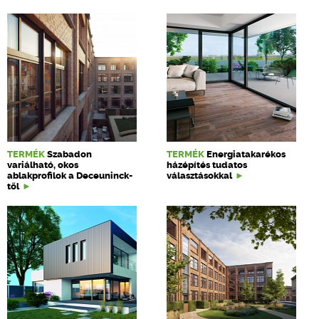
TERMÉK
Szabadon
TERMÉK
Energiatakarékos
variálható, okos
házépítés tudatos
ablakprofilok a Deceuninck-
választásokkal
től