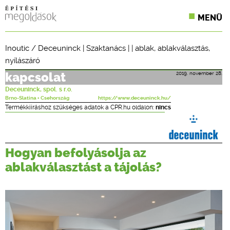
MENÜ
KONFERENCIÁK
Inoutic / Deceuninck
|
Szaktanács
| |
ablak
,
ablakválasztás
,
nyílászáró
SZAKLAPOK
2019. november 28.
kapcsolat
CPR TERMÉKKIÍRÁS
Deceuninck, spol. s r.o.
Brno-Slatina ▪ Csehország
https://www.deceuninck.hu/
ÉPÍTÉSI JOG
Termékkiíráshoz szükséges adatok a CPR.hu oldalon:
nincs
ONLINE KÉPZÉSEK
Hogyan befolyásolja az
TERVEZÉSI SEGÉDLETEK
ablakválasztást a tájolás?