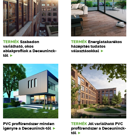
TERMÉK
Szabadon
TERMÉK
Energiatakarékos
variálható, okos
házépítés tudatos
ablakprofilok a Deceuninck-
választásokkal
től
PVC profilrendszer minden
TERMÉK
Jól variálható PVC
igényre a Deceuninck-től
profilrendszer a Deceuninck-
től