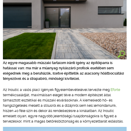
Az egyre magasabb műszaki tartalom iránti igény az építőiparra is
hatással van: ma már a műanyag nyílászáró profilok esetében sem
elégednek meg a beruházók, illetve építtetők az alacsony hőátbocsátási
tényezővel és a strapabíró, minőségi kivitellel.
Az Inoutic a valós piaci igények figyelembevételével tervezte meg
Eforte
termékcsaládját, maximálisan eleget téve a modern építészet által
támasztott esztétikai és műszaki elvárásoknak. A kiemelkedő hő- és
hangszigetelés mellett a stílusról és a dizájnról sem kell lemondanunk,
hiszen 40 féle szín és dekor áll rendelkezésre a kínálatban. Az Inoutic
emellett olyan, egyre nagyobb jelentőségű tulajdonságokra is figyelt a
tervezéskor, mint a magas betörésbiztonság és a környezetbarát előállítás.