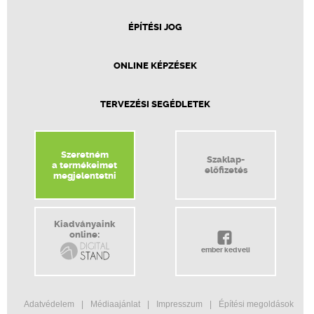
ÉPÍTÉSI JOG
ONLINE KÉPZÉSEK
TERVEZÉSI SEGÉDLETEK
Szeretném
Szaklap-
a termékeimet
előfizetés
megjelentetni
Kiadványaink
online:
ember kedveli
Adatvédelem
Médiaajánlat
Impresszum
Építési megoldások