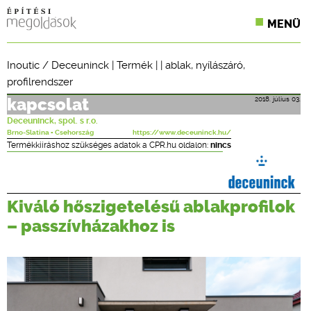
MENÜ
KONFERENCIÁK
Inoutic / Deceuninck
|
Termék
| |
ablak
,
nyílászáró
,
profilrendszer
SZAKLAPOK
2018. július 03.
kapcsolat
CPR TERMÉKKIÍRÁS
Deceuninck, spol. s r.o.
Brno-Slatina ▪ Csehország
https://www.deceuninck.hu/
ÉPÍTÉSI JOG
Termékkiíráshoz szükséges adatok a CPR.hu oldalon:
nincs
ONLINE KÉPZÉSEK
Kiváló hőszigetelésű ablakprofilok
TERVEZÉSI SEGÉDLETEK
– passzívházakhoz is