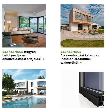
SZAKTANÁCS
Hogyan
SZAKTANÁCS
befolyásolja az
Ablakválasztási kalauz az
ablakválasztást a tájolás?
Inoutic/Deceuninck
szakértőitől