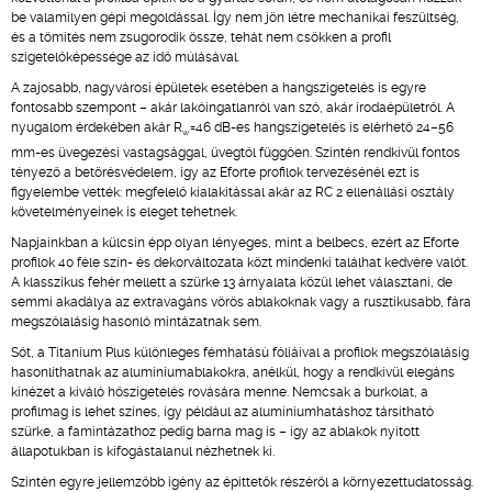
be valamilyen gépi megoldással. Így nem jön létre mechanikai feszültség,
és a tömítés nem zsugorodik össze, tehát nem csökken a profil
szigetelőképessége az idő múlásával.
A zajosabb, nagyvárosi épületek esetében a hangszigetelés is egyre
fontosabb szempont – akár lakóingatlanról van szó, akár irodaépületről. A
nyugalom érdekében akár R
=46 dB-es hangszigetelés is elérhető 24–56
w
mm-es üvegezési vastagsággal, üvegtől függően. Szintén rendkívül fontos
tényező a betörésvédelem, így az Eforte profilok tervezésénél ezt is
figyelembe vették: megfelelő kialakítással akár az RC 2 ellenállási osztály
követelményeinek is eleget tehetnek.
Napjainkban a külcsín épp olyan lényeges, mint a belbecs, ezért az Eforte
profilok 40 féle szín- és dekorváltozata közt mindenki találhat kedvére valót.
A klasszikus fehér mellett a szürke 13 árnyalata közül lehet választani, de
semmi akadálya az extravagáns vörös ablakoknak vagy a rusztikusabb, fára
megszólalásig hasonló mintázatnak sem.
Sőt, a Titanium Plus különleges fémhatású fóliáival a profilok megszólalásig
hasonlíthatnak az alumíniumablakokra, anélkül, hogy a rendkívül elegáns
kinézet a kiváló hőszigetelés rovására menne. Nemcsak a burkolat, a
profilmag is lehet színes, így például az alumíniumhatáshoz társítható
szürke, a famintázathoz pedig barna mag is – így az ablakok nyitott
állapotukban is kifogástalanul nézhetnek ki.
Szintén egyre jellemzőbb igény az építtetők részéről a környezettudatosság.