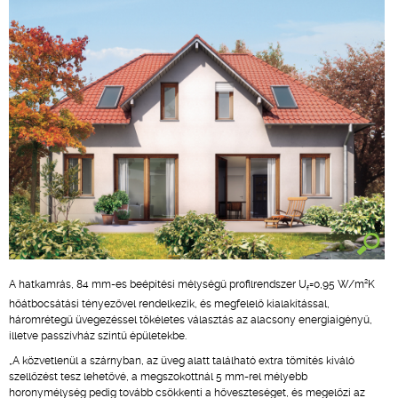
2
A hatkamrás, 84 mm-es beépítési mélységű profilrendszer U
=0,95 W/m
K
f
hőátbocsátási tényezővel rendelkezik, és megfelelő kialakítással,
háromrétegű üvegezéssel tökéletes választás az alacsony energiaigényű,
illetve passzívház szintű épületekbe.
„A közvetlenül a szárnyban, az üveg alatt található extra tömítés kiváló
szellőzést tesz lehetővé, a megszokottnál 5 mm-rel mélyebb
horonymélység pedig tovább csökkenti a hőveszteséget, és megelőzi az