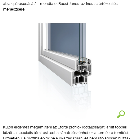
ablak párásodását” – mondta el Búcsi János, az Inoutic értékesítési
menedzsere.
Külön érdemes megemlíteni az Eforte profilok időtállóságát, amit többek
között a speciális tömítési technikának köszönhet ez a termék: a tömítést
közvetlenül a profilba építik be a gyártás során, és nem utólagosan húzzák