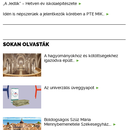
„A Jedlik” – Hetven év iskolaépítészete
Idén is népszerűek a jelentkezők körében a PTE MIK…
SOKAN OLVASTÁK
A hagyományokhoz és kötöttségekhez
igazodva épült…
Az univerzális üveggyapot
Boldogságos Szűz Mária
Mennybemenetele Székesegyház,…