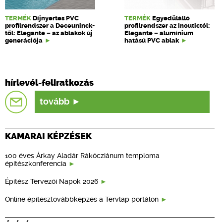
TERMÉK
Díjnyertes PVC
TERMÉK
Egyedülálló
profilrendszer a Deceuninck-
profilrendszer az Inoutictól:
től: Elegante – az ablakok új
Elegante – alumínium
generációja
hatású PVC ablak
hírlevél-feliratkozás
tovább
KAMARAI KÉPZÉSEK
100 éves Árkay Aladár Rákócziánum temploma
építészkonferencia
Építész Tervezői Napok 2026
Online építésztovábbképzés a Tervlap portálon