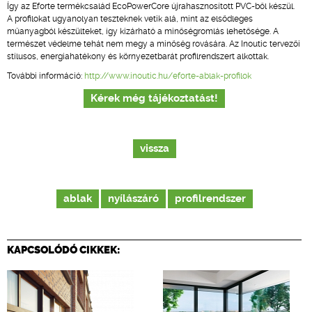
Így az Eforte termékcsalád EcoPowerCore újrahasznosított PVC-ből készül.
A profilokat ugyanolyan teszteknek vetik alá, mint az elsődleges
műanyagból készülteket, így kizárható a minőségromlás lehetősége. A
természet védelme tehát nem megy a minőség rovására. Az Inoutic tervezői
stílusos, energiahatékony és környezetbarát profilrendszert alkottak.
További információ:
http://www.inoutic.hu/eforte-ablak-profilok
Kérek még tájékoztatást!
vissza
ablak
nyílászáró
profilrendszer
KAPCSOLÓDÓ CIKKEK: