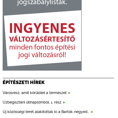
ÉPÍTÉSZETI HÍREK
Városrész, amit körülölel a természet
Üzbegisztáni útinaplómból, 1. rész
Új közösségi teret alakítottak ki a Bartók-negyed…