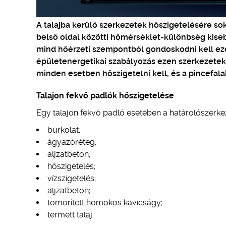
A talajba kerülő szerkezetek hőszigetelésére sok
belső oldal közötti hőmérséklet-különbség kiseb
mind hőérzeti szempontból gondoskodni kell eze
épületenergetikai szabályozás ezen szerkezetek 
minden esetben hőszigetelni kell, és a pincefala
Talajon fekvő padlók hőszigetelése
Egy talajon fekvő padló esetében a határolószerkez
burkolat;
ágyazóréteg;
aljzatbeton;
hőszigetelés;
vízszigetelés;
aljzatbeton;
tömörített homokos kavicságy;
termett talaj.