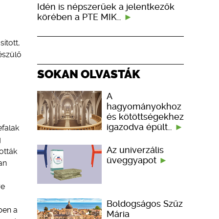
Idén is népszerűek a jelentkezők
körében a PTE MIK…
ított,
észülő
SOKAN OLVASTÁK
A
hagyományokhoz
és kötöttségekhez
igazodva épült…
efalak
g
Az univerzális
ották
üveggyapot
an
re
Boldogságos Szűz
ben a
Mária