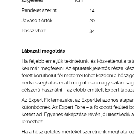
szigetelés
[cm]
Rendelet szerint
14
Javasolt érték
20
Passzívház
34
Lábazati megoldás
Ha feljebb emeljük tekintetünk, és közvetlenül a tala
kell már megfelelni. Az épületek jelentős része kés
felett körülbelül fél méterrel lehet kezdeni a hőszi
nedvességhatás miatt megint csak nagy szilárdság
célszerű használni – az előbb említett Expert lábaza
Az Expert Fix lemezeket az Experttel azonos alapan
különböznek. Az Expert Fixre – a fokozott felületi bo
kötést ad. Egyenes élképzése révén jól illeszkedi
lemezhez.
Ha a hőszigetelés mértékét szeretnénk meghatározni