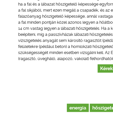
ha a fal és a lábazat hőszigetelő képessége egyform
a fal síkjából, mert ezen megáll a csapadék, és az e
falazóanyag hőszigetelő képessége, annál vastagab
a fal minden pontján közel azonos legyen a hőátboc
14 cm vastag legyen a lábazati hőszigetelés. Ha a 
beépíteni, míg a passzívházak lábazati hőszigetelé
vízszigetelés anyagát sem károsító ragasztót (példáu
felületekre (például beton) a homlokzati hőszigetel
szükségességét minden esetben vizsgálni kell. Az 
(ragasztó, üvegháló, alapozó, vakolat) felhordhatók,
Kérek
energia
hősziget