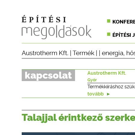
KONFER
ÉPÍTÉSI 
Austrotherm Kft.
|
Termék
| |
energia
,
hő
kapcsolat
Austrotherm Kft.
Győr
Termékkiíráshoz szük
tovább
Talajjal érintkező szer