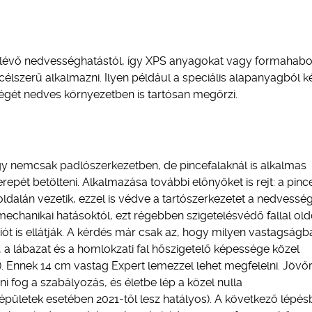
n lévő nedvességhatástól, így XPS anyagokat vagy formahabos
célszerű alkalmazni. Ilyen például a speciális alapanyagból k
égét nedves környezetben is tartósan megőrzi.
hogy nemcsak padlószerkezetben, de pincefalaknál is alkalmas
repét betölteni. Alkalmazása további előnyöket is rejt: a pinc
oldalán vezetik, ezzel is védve a tartószerkezetet a nedvessé
 mechanikai hatásoktól, ezt régebben szigetelésvédő fallal old
ót is ellátják. A kérdés már csak az, hogy milyen vastagságb
 a lábazat és a homlokzati fal hőszigetelő képessége közel
ő). Ennek 14 cm vastag Expert lemezzel lehet megfelelni. Jövő
i fog a szabályozás, és életbe lép a közel nulla
épületek esetében 2021-től lesz hatályos). A következő lépés