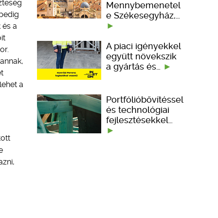
zteség
Mennybemenetel
 pedig
e Székesegyház,…
 és a
it
A piaci igényekkel
or.
együtt növekszik
vannak,
a gyártás és…
t
lehet a
Portfólióbővítéssel
és technológiai
fejlesztésekkel…
ott
e
azni,