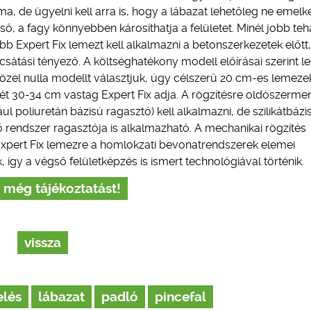
a, de ügyelni kell arra is, hogy a lábazat lehetőleg ne emelke
ső, a fagy könnyebben károsíthatja a felületet. Minél jobb teh
b Expert Fix lemezt kell alkalmazni a betonszerkezetek előtt
sátási tényező. A költséghatékony modell előírásai szerint l
közel nulla modellt választjuk, úgy célszerű 20 cm-es lemeze
sét 30-34 cm vastag Expert Fix adja. A rögzítésre oldószermen
l poliuretán bázisú ragasztó) kell alkalmazni, de szilikátbázi
ő rendszer ragasztója is alkalmazható. A mechanikai rögzítés
Expert Fix lemezre a homlokzati bevonatrendszerek elemei
 így a végső felületképzés is ismert technológiával történik.
 még tájékoztatást!
vissza
elés
lábazat
padló
pincefal