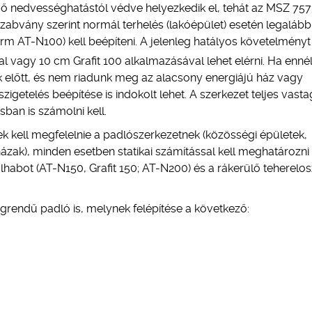
vő nedvességhatástól védve helyezkedik el, tehát az MSZ 75
abvány szerint normál terhelés (lakóépület) esetén legaláb
erm AT-N100) kell beépíteni. A jelenleg hatályos követelményt
l vagy 10 cm Grafit 100 alkalmazásával lehet elérni. Ha enné
 előtt, és nem riadunk meg az alacsony energiájú ház vagy
igetelés beépítése is indokolt lehet. A szerkezet teljes vast
isban is számolni kell.
 kell megfelelnie a padlószerkezetnek (közösségi épületek,
ázak), minden esetben statikai számítással kell meghatározni
habot (AT-N150, Grafit 150; AT-N200) és a rákerülő teherelos
egrendű padló is, melynek felépítése a következő: