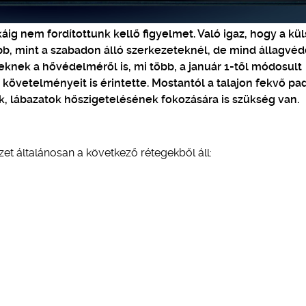
áig nem fordítottunk kellő figyelmet. Való igaz, hogy a kül
b, mint a szabadon álló szerkezeteknél, de mind állagvéd
knek a hővédelméről is, mi több, a január 1-től módosult
követelményeit is érintette. Mostantól a talajon fekvő pa
k, lábazatok hőszigetelésének fokozására is szükség van.
et általánosan a következő rétegekből áll: