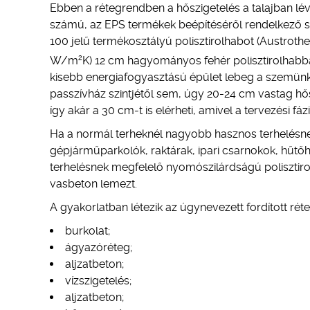
Ebben a rétegrendben a hőszigetelés a talajban lé
számú, az EPS termékek beépítéséről rendelkező sz
100 jelű termékosztályú polisztirolhabot (Austroth
2
W/m
K) 12 cm hagyományos fehér polisztirolhabba
kisebb energiafogyasztású épület lebeg a szemünk
passzívház szintjétől sem, úgy 20-24 cm vastag hősz
így akár a 30 cm-t is elérheti, amivel a tervezési fáz
Ha a normál terheknél nagyobb hasznos terhelésnek
gépjárműparkolók, raktárak, ipari csarnokok, hűtőh
terhelésnek megfelelő nyomószilárdságú polisztirol
vasbeton lemezt.
A gyakorlatban létezik az úgynevezett fordított rét
burkolat;
ágyazóréteg;
aljzatbeton;
vízszigetelés;
aljzatbeton;