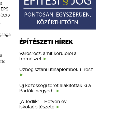
73
b EPS
 (0,30
l
agsága
ÉPÍTÉSZETI HÍREK
Városrész, amit körülölel a
 a
természet
ztó
Üzbegisztáni útinaplómból, 1. rész
Új közösségi teret alakítottak ki a
Bartók-negyed…
„A Jedlik” – Hetven év
iskolaépítészete