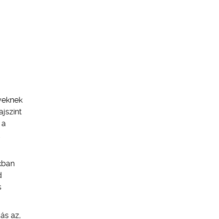
nyeknek
ajszint
 a
ukban
d
s
ás az,