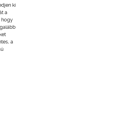
djen ki
át a
, hogy
egalább
ket
tes, a
sú