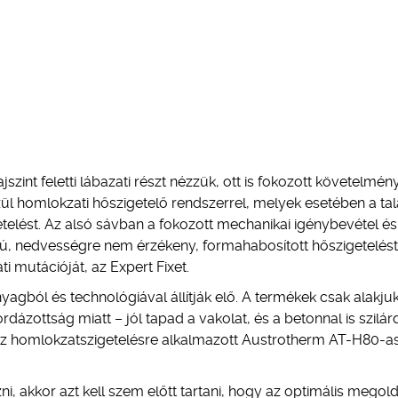
jszint feletti lábazati részt nézzük, ott is fokozott követelmé
zül homlokzati hőszigetelő rendszerrel, melyek esetében a tal
getelést. Az alsó sávban a fokozott mechanikai igénybevétel és
ú, nedvességre nem érzékeny, formahabosított hőszigetelést
ti mutációját, az Expert Fixet.
yagból és technológiával állítják elő. A termékek csak alakj
rdázottság miatt – jól tapad a vakolat, és a betonnal is szilár
k az homlokzatszigetelésre alkalmazott Austrotherm AT-H80-a
, akkor azt kell szem előtt tartani, hogy az optimális megold