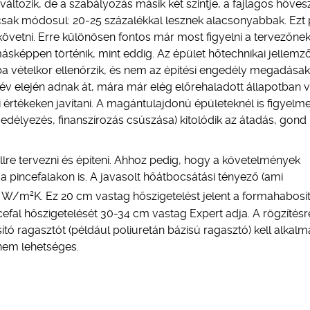
tozik, de a szabályozás másik két szintje, a fajlagos hőves
ncsak módosul: 20-25 százalékkal lesznek alacsonyabbak. Ezt
 követni. Erre különösen fontos már most figyelni a tervezőnek
másképpen történik, mint eddig. Az épület hőtechnikai jellemző
a vételkor ellenőrzik, és nem az építési engedély megadásak
év elején adnak át, mára már elég előrehaladott állapotban 
értékeken javítani. A magántulajdonú épületeknél is figyelme
edélyezés, finanszírozás csúszása) kitolódik az átadás, gond 
lre tervezni és építeni. Ahhoz pedig, hogy a követelmények
i a pincefalakon is. A javasolt hőátbocsátási tényező (ami
2
17 W/m
K. Ez 20 cm vastag hőszigetelést jelent a formahabosít
efal hőszigetelését 30-34 cm vastag Expert adja. A rögzítésr
ó ragasztót (például poliuretán bázisú ragasztó) kell alkalm
 nem lehetséges.