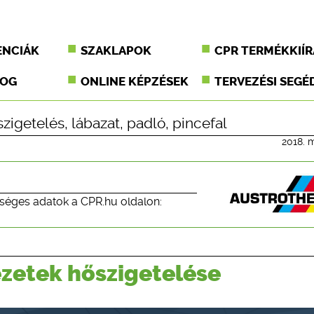
ENCIÁK
SZAKLAPOK
CPR TERMÉKKIÍR
JOG
ONLINE KÉPZÉSEK
TERVEZÉSI SEGÉ
szigetelés
,
lábazat
,
padló
,
pincefal
2018. m
séges adatok a CPR.hu oldalon:
kezetek hőszigetelése