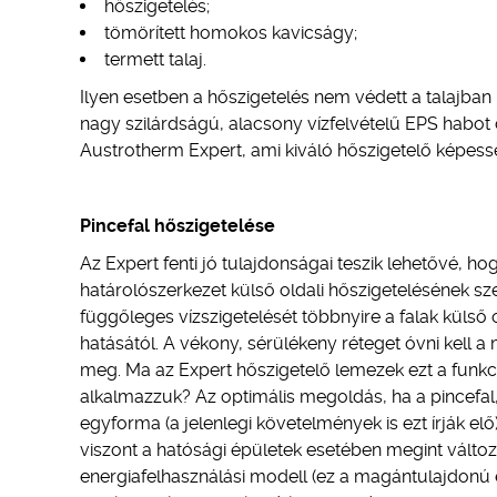
hőszigetelés;
tömörített homokos kavicságy;
termett talaj.
Ilyen esetben a hőszigetelés nem védett a talajba
nagy szilárdságú, alacsony vízfelvételű EPS habot 
Austrotherm Expert, ami kiváló hőszigetelő képess
Pincefal hőszigetelése
Az Expert fenti jó tulajdonságai teszik lehetővé, 
határolószerkezet külső oldali hőszigetelésének sze
függőleges vízszigetelését többnyire a falak külső 
hatásától. A vékony, sérülékeny réteget óvni kell a
meg. Ma az Expert hőszigetelő lemezek ezt a funkci
alkalmazzuk? Az optimális megoldás, ha a pincefal,
egyforma (a jelenlegi követelmények is ezt írják el
viszont a hatósági épületek esetében megint változn
energiafelhasználási modell (ez a magántulajdonú 