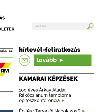
ÁS
DLETEK
hírlevél-feliratkozás
ájus 14.
tovább
KAMARAI KÉPZÉSEK
100 éves Árkay Aladár
Rákócziánum temploma
építészkonferencia
Építész Tervezői Napok 2026