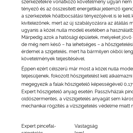
szerkezetekre vonatkozó követelmény ugyan nem vál
tényező és az összesített energetikai jellemző ige
a szerkezetek hőátbocsátási tényezőjével is le kell
kivitelezőnek, mert az új szabályozásra az átállás 
ugyanis a közel nulla modell esetében a használatb
Márpedig azok a hatósági épületek, melyeket jövő 
de még nem késő – ha lehetséges – a hőszigetelési 
érdemel a szigetelés, mert ha bármilyen okból (eng
követelmények teljesítésével.
Éppen ezért célszerű már most a közel nulla model
teljesüljenek, fokozott hőszigetelést kell alkalmazn
megegyezik a falak hőszigetelő képességével) 0,
Expert hőszigetelő anyag esetén. Passzívházak pinc
oldószermentes, a vízszigetelés anyagát sem károsít
mechanikai rögzítés a vízszigetelés védelme miatt
Expert pincefal-
Vastagság