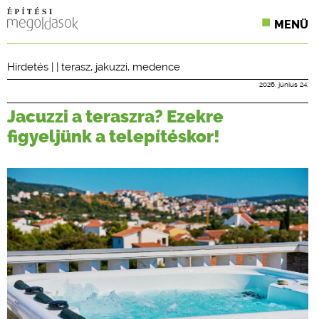
MENÜ
KONFERENCIÁK
Hirdetés
| |
terasz
,
jakuzzi
,
medence
SZAKLAPOK
2026. június 24.
Jacuzzi a teraszra? Ezekre
CPR TERMÉKKIÍRÁS
figyeljünk a telepítéskor!
ÉPÍTÉSI JOG
ONLINE KÉPZÉSEK
TERVEZÉSI SEGÉDLETEK