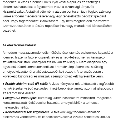
medence, a víz és a benne ülők súlya) veszi alapul, és az esetleges
dinamikus hatásokat is figyelembe veszi a biztonsági tényezők
kiszámításakor. A statikai vélemény alapján pontosan látni fogjuk, szükség
van-e a födém megerősítésére vagy egy teherelosztó padozat (például
acél- vagy fagerendázat) kialakítására. Egy nem megfelelően méretezett
szerkezet esetében a túlsúly repedésekhez vagy maradandó károsodáshoz
vezethet.
Az elektromos hálózat
A modern masszázsmedencék működtetése jelentős elektromos kapacitást
igényel, hiszen a fűtőrendszereknek és a nagyteljesítményű keringető
szivattyúknak stabil energiaellátásra van szükségük. Nem elegendő egy
egyszerű kültéri konnektor: dedikált áramkör kiépítésére lesz szükség,
amelyet közvetlenül a lakáselosztóból kell vezetni. A tervezés során a
következő biztonsági és műszaki szempontokat kell figyelembe venni:
●
Érintésvédelmi relé (FI-relé)
:
A vizes környezet miatt kötelező a legfeljebb
30 mA érzékenységű életvédelmi relé beépítése, amely azonnal lekapcsolja
az áramot hiba esetén.
●
Megfelelő kábeltípus
:
Kizárólag kültéri használatra minősített, megfelelő
keresztmetszetű rézkábeleket használj, amelyek bírják a terhelést
melegedés nélkül.
●
Kábelátvezetések szigetelése
:
A falakon vagy födémen áthaladó
elektromos védőcsövek és kábelek környékén a vízzáró szigetelés kritikus