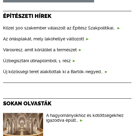
ÉPÍTÉSZETI HÍREK
Közel 300 szakember válaszolt az Építész Szakpolitikai…
Az óriásplakát, mely lakóhellyé változott
Városrész, amit körülölel a természet
Üzbegisztáni útinaplómból, 1. rész
Új közösségi teret alakítottak ki a Bartók-negyed…
SOKAN OLVASTÁK
A hagyományokhoz és kötöttségekhez
igazodva épült…