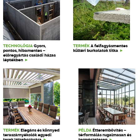
TECHNOLÓGIA
Gyors,
TERMÉK
A felfagyásmentes
pontos, hibamentes –
kültéri burkolatok titka
előregyártás családi házas
léptékben
TERMÉK
Elegáns és könnyed
PÉLDA
Étterembővítés –
teraszárnyékolók egyedi
térformálás rugalmasan és
terek létrehozására
természetesen