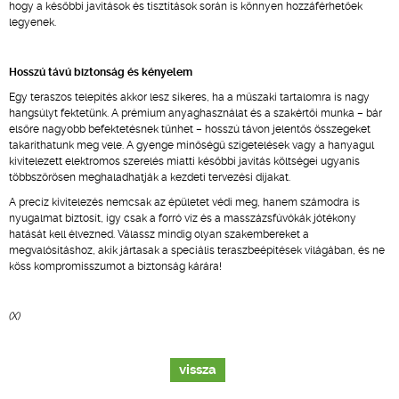
hogy a későbbi javítások és tisztítások során is könnyen hozzáférhetőek
legyenek.
Hosszú távú biztonság és kényelem
Egy teraszos telepítés akkor lesz sikeres, ha a műszaki tartalomra is nagy
hangsúlyt fektetünk. A prémium anyaghasználat és a szakértői munka – bár
elsőre nagyobb befektetésnek tűnhet – hosszú távon jelentős összegeket
takaríthatunk meg vele. A gyenge minőségű szigetelések vagy a hanyagul
kivitelezett elektromos szerelés miatti későbbi javítás költségei ugyanis
többszörösen meghaladhatják a kezdeti tervezési díjakat.
A precíz kivitelezés nemcsak az épületet védi meg, hanem számodra is
nyugalmat biztosít, így csak a forró víz és a masszázsfúvókák jótékony
hatását kell élvezned. Válassz mindig olyan szakembereket a
megvalósításhoz, akik jártasak a speciális teraszbeépítések világában, és ne
köss kompromisszumot a biztonság kárára!
(X)
vissza