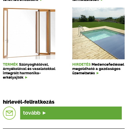
TERMÉK
Szúnyoghálóval,
HIRDETÉS
Medencefedéssel
árnyékolóval és vasalatokkal
megoldható a gazdaságos
integrált harmonika-
üzemeltetés
erkélyajtók
hírlevél-feliratkozás
tovább