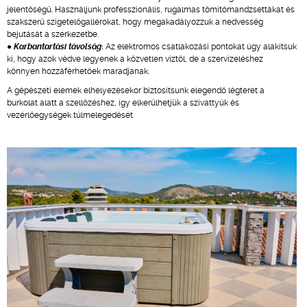
jelentőségű. Használjunk professzionális, rugalmas tömítőmandzsettákat és
szakszerű szigetelőgallérokat, hogy megakadályozzuk a nedvesség
bejutását a szerkezetbe.
●
Karbantartási távolság
:
Az elektromos csatlakozási pontokat úgy alakítsuk
ki, hogy azok védve legyenek a közvetlen víztől, de a szervizeléshez
könnyen hozzáférhetőek maradjanak.
A gépészeti elemek elhelyezésekor biztosítsunk elegendő légteret a
burkolat alatt a szellőzéshez, így elkerülhetjük a szivattyúk és
vezérlőegységek túlmelegedését.