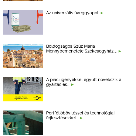
Az univerzális üveggyapot
Boldogságos Szűz Mária
Mennybemenetele Székesegyház,…
A piaci igényekkel együtt növekszik a
gyártás és…
Portfólióbővítéssel és technológiai
fejlesztésekkel…