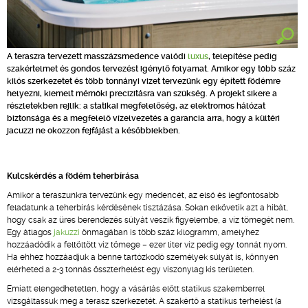
A teraszra tervezett masszázsmedence valódi
luxus
, telepítése pedig
szakértelmet és gondos tervezést igénylő folyamat. Amikor egy több száz
kilós szerkezetet és több tonnányi vizet tervezünk egy épített födémre
helyezni, kiemelt mérnöki precizitásra van szükség. A projekt sikere a
részletekben rejlik: a statikai megfelelőség, az elektromos hálózat
biztonsága és a megfelelő vízelvezetés a garancia arra, hogy a kültéri
jacuzzi ne okozzon fejfájást a későbbiekben.
Kulcskérdés a födém teherbírása
Amikor a teraszunkra tervezünk egy medencét, az első és legfontosabb
feladatunk a teherbírás kérdésének tisztázása. Sokan elkövetik azt a hibát,
hogy csak az üres berendezés súlyát veszik figyelembe, a víz tömegét nem.
Egy átlagos
jakuzzi
önmagában is több száz kilogramm, amelyhez
hozzáadódik a feltöltött víz tömege – ezer liter víz pedig egy tonnát nyom.
Ha ehhez hozzáadjuk a benne tartózkodó személyek súlyát is, könnyen
elérheted a 2-3 tonnás összterhelést egy viszonylag kis területen.
Emiatt elengedhetetlen, hogy a vásárlás előtt statikus szakemberrel
vizsgáltassuk meg a terasz szerkezetét. A szakértő a statikus terhelést (a