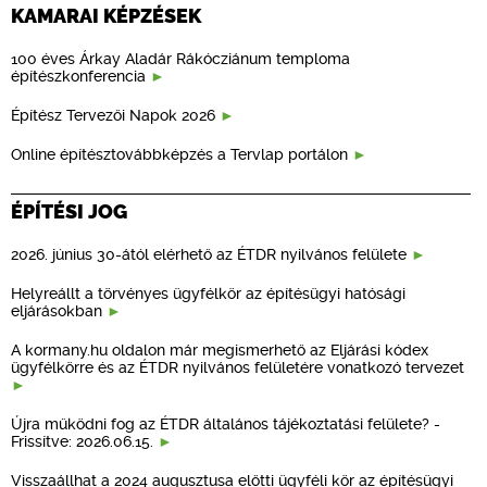
KAMARAI KÉPZÉSEK
100 éves Árkay Aladár Rákócziánum temploma
építészkonferencia
Építész Tervezői Napok 2026
Online építésztovábbképzés a Tervlap portálon
ÉPÍTÉSI JOG
2026. június 30-ától elérhető az ÉTDR nyilvános felülete
Helyreállt a törvényes ügyfélkör az építésügyi hatósági
eljárásokban
A kormany.hu oldalon már megismerhető az Eljárási kódex
ügyfélkörre és az ÉTDR nyilvános felületére vonatkozó tervezet
Újra működni fog az ÉTDR általános tájékoztatási felülete? -
Frissítve: 2026.06.15.
Visszaállhat a 2024 augusztusa előtti ügyféli kör az építésügyi