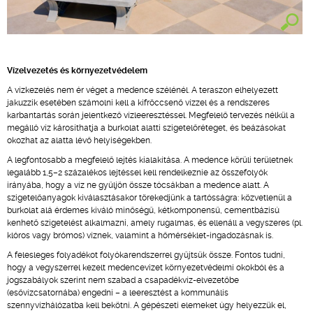
Vízelvezetés és környezetvédelem
A vízkezelés nem ér véget a medence szélénél. A teraszon elhelyezett
jakuzzik esetében számolni kell a kifröccsenő vízzel és a rendszeres
karbantartás során jelentkező vízleeresztéssel. Megfelelő tervezés nélkül a
megálló víz károsíthatja a burkolat alatti szigetelőréteget, és beázásokat
okozhat az alatta lévő helyiségekben.
A legfontosabb a megfelelő lejtés kialakítása. A medence körüli területnek
legalább 1,5–2 százalékos lejtéssel kell rendelkeznie az összefolyók
irányába, hogy a víz ne gyűljön össze tócsákban a medence alatt. A
szigetelőanyagok kiválasztásakor törekedjünk a tartósságra: közvetlenül a
burkolat alá érdemes kiváló minőségű, kétkomponensű, cementbázisú
kenhető szigetelést alkalmazni, amely rugalmas, és ellenáll a vegyszeres (pl.
klóros vagy brómos) víznek, valamint a hőmérséklet-ingadozásnak is.
A felesleges folyadékot folyókarendszerrel gyűjtsük össze. Fontos tudni,
hogy a vegyszerrel kezelt medencevizet környezetvédelmi okokból és a
jogszabályok szerint nem szabad a csapadékvíz-elvezetőbe
(esővízcsatornába) engedni – a leeresztést a kommunális
szennyvízhálózatba kell bekötni. A gépészeti elemeket úgy helyezzük el,