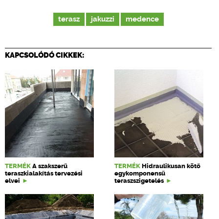
terasz
jakuzzi
medence
KAPCSOLÓDÓ CIKKEK:
TERMÉK
A szakszerű
TERMÉK
Hidraulikusan kötő
teraszkialakítás tervezési
egykomponensű
elvei
teraszszigetelés