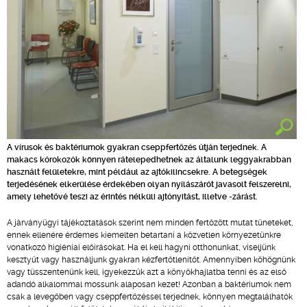
A vírusok és baktériumok gyakran cseppfertőzés útján terjednek. A
makacs kórokozók könnyen rátelepedhetnek az általunk leggyakrabban
használt felületekre, mint például az ajtókilincsekre. A betegségek
terjedésének elkerülése érdekében olyan nyílászárót javasolt felszerelni,
amely lehetővé teszi az érintés nélküli ajtónyitást, illetve -zárást.
A járványügyi tájékoztatások szerint nem minden fertőzött mutat tüneteket,
ennek ellenére érdemes kiemelten betartani a közvetlen környezetünkre
vonatkozó higiéniai előírásokat. Ha el kell hagyni otthonunkat, viseljünk
kesztyűt vagy használjunk gyakran kézfertőtlenítőt. Amennyiben köhögnünk
vagy tüsszentenünk kell, igyekezzük azt a könyökhajlatba tenni és az első
adandó alkalommal mossunk alaposan kezet! Azonban a baktériumok nem
csak a levegőben vagy cseppfertőzéssel terjednek, könnyen megtalálhatók