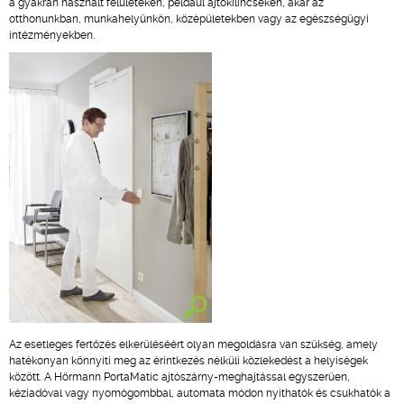
a gyakran használt felületeken, például ajtókilincseken, akár az
otthonunkban, munkahelyünkön, középületekben vagy az egészségügyi
intézményekben.
Az esetleges fertőzés elkerüléséért olyan megoldásra van szükség, amely
hatékonyan könnyíti meg az érintkezés nélküli közlekedést a helyiségek
között. A Hörmann PortaMatic ajtószárny-meghajtással egyszerűen,
kéziadóval vagy nyomógombbal, automata módon nyithatók és csukhatók a