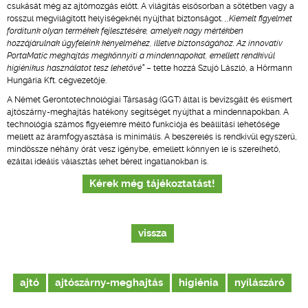
csukását még az ajtómozgás előtt. A világítás elsősorban a sötétben vagy a
rosszul megvilágított helyiségeknél nyújthat biztonságot.
,,Kiemelt figyelmet
fordítunk olyan termékek fejlesztésére, amelyek nagy mértékben
hozzájárulnak ügyfeleink kényelméhez, illetve biztonságához. Az innovatív
PortaMatic meghajtás megkönnyíti a mindennapokat, emellett rendkívül
higiénikus használatot tesz lehetővé”
– tette hozzá Szujó László, a Hörmann
Hungária Kft. cégvezetője.
A Német Gerontotechnológiai Társaság (GGT) által is bevizsgált és elismert
ajtószárny-meghajtás hatékony segítséget nyújthat a mindennapokban. A
technológia számos figyelemre méltó funkciója és beállítási lehetősége
mellett az áramfogyasztása is minimális. A beszerelés is rendkívül egyszerű,
mindössze néhány órát vesz igénybe, emellett könnyen le is szerelhető,
ezáltal ideális választás lehet bérelt ingatlanokban is.
Kérek még tájékoztatást!
vissza
ajtó
ajtószárny-meghajtás
higiénia
nyílászáró