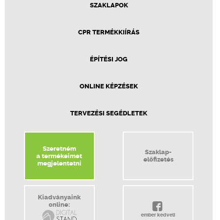
SZAKLAPOK
CPR TERMÉKKIÍRÁS
ÉPÍTÉSI JOG
ONLINE KÉPZÉSEK
TERVEZÉSI SEGÉDLETEK
Szeretném
Szaklap-
a termékeimet
előfizetés
megjelentetni
Kiadványaink
online:
ember kedveli