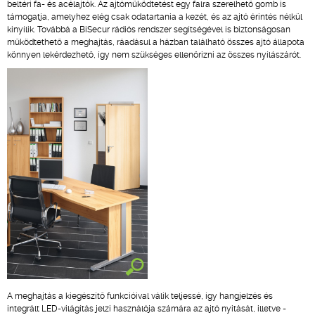
beltéri fa- és acélajtók. Az ajtóműködtetést egy falra szerelhető gomb is
támogatja, amelyhez elég csak odatartania a kezét, és az ajtó érintés nélkül
kinyílik. Továbbá a BiSecur rádiós rendszer segítségével is biztonságosan
működtethető a meghajtás, ráadásul a házban található összes ajtó állapota
könnyen lekérdezhető, így nem szükséges ellenőrizni az összes nyílászárót.
A meghajtás a kiegészítő funkcióival válik teljessé, így hangjelzés és
integrált LED-világítás jelzi használója számára az ajtó nyitását, illetve -