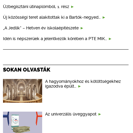
Üzbegisztáni útinaplómból, 1. rész
Új közösségi teret alakítottak ki a Bartók-negyed…
„A Jedlik” – Hetven év iskolaépítészete
Idén is népszerűek a jelentkezők körében a PTE MIK…
SOKAN OLVASTÁK
A hagyományokhoz és kötöttségekhez
igazodva épült…
Az univerzális üveggyapot