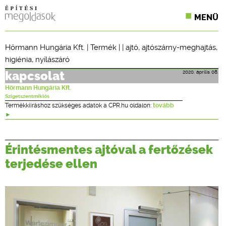
MENÜ
KONFERENCIÁK
Hörmann Hungária Kft.
|
Termék
| |
ajtó
,
ajtószárny-meghajtás
,
higiénia
,
nyílászáró
SZAKLAPOK
2020. április 08.
kapcsolat
CPR TERMÉKKIÍRÁS
Hörmann Hungária Kft.
Szigetszentmiklós
ÉPÍTÉSI JOG
Termékkiíráshoz szükséges adatok a CPR.hu oldalon:
tovább
ONLINE KÉPZÉSEK
Érintésmentes ajtóval a fertőzések
TERVEZÉSI SEGÉDLETEK
terjedése ellen