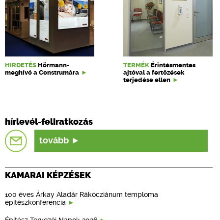
HIRDETÉS
Hörmann-
TERMÉK
Érintésmentes
meghívó a Construmára
ajtóval a fertőzések
terjedése ellen
hírlevél-feliratkozás
tovább
KAMARAI KÉPZÉSEK
100 éves Árkay Aladár Rákócziánum temploma
építészkonferencia
Építész Tervezői Napok 2026