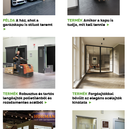
PÉLDA
A ház, ahol a
TERMÉK
Amikor a kapu is
garázskapu is stílust teremt
tudja, mit kell tennie
TERMÉK
Robusztus és tartós
TERMÉK
Forgóajtókkal
lengőajtók polietilénből és
bővült az elegáns acélajtók
rozsdamentes acélból
kínálata