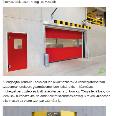
élelmiszerbiztosak, hideg- és vízállók.
A lengőajtók rendkívül sokoldalúan alkalmazhatók: a vendéglátóiparban,
szupermarketekben, gyártóüzemekben, raktárakban, kézműves
műhelyekben, üzlet- és kiállításépítésben stb. Akár -30 °C-ig ellenállóak, így
ideálisak hűtőházakba, valamint élelmiszerbiztos anyaguk révén különösen
alkalmasak az élelmiszeripar számára is.