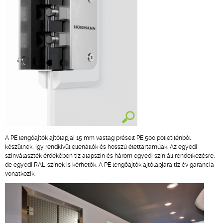
A PE lengőajtók ajtólapjai 15 mm vastag préselt PE 500 polietilénből
készülnek, így rendkívül ellenállók és hosszú élettartamúak. Az egyedi
színválaszték érdekében tíz alapszín és három egyedi szín áll rendelkezésre,
de egyedi RAL-színek is kérhetők. A PE lengőajtók ajtólapjára tíz év garancia
vonatkozik.