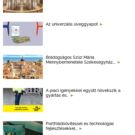
Az univerzális üveggyapot
Boldogságos Szűz Mária
Mennybemenetele Székesegyház,…
A piaci igényekkel együtt növekszik a
gyártás és…
Portfólióbővítéssel és technológiai
fejlesztésekkel…