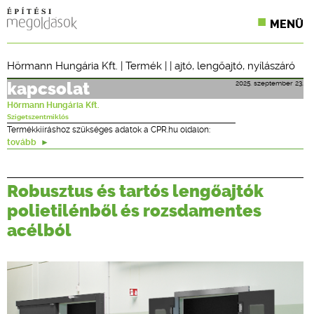
MENÜ
KONFERENCIÁK
Hörmann Hungária Kft.
|
Termék
| |
ajtó
,
lengőajtó
,
nyílászáró
SZAKLAPOK
2025. szeptember 23.
kapcsolat
Hörmann Hungária Kft.
CPR TERMÉKKIÍRÁS
Szigetszentmiklós
Termékkiíráshoz szükséges adatok a CPR.hu oldalon:
tovább
ÉPÍTÉSI JOG
ONLINE KÉPZÉSEK
Robusztus és tartós lengőajtók
polietilénből és rozsdamentes
TERVEZÉSI SEGÉDLETEK
acélból