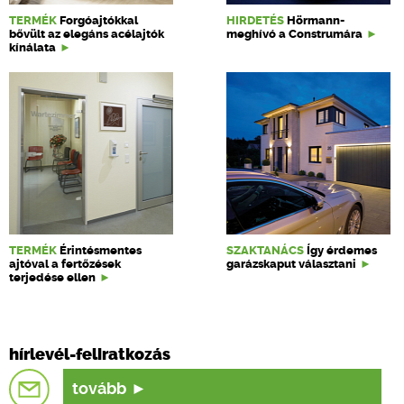
TERMÉK
Forgóajtókkal
HIRDETÉS
Hörmann-
bővült az elegáns acélajtók
meghívó a Construmára
kínálata
TERMÉK
Érintésmentes
SZAKTANÁCS
Így érdemes
ajtóval a fertőzések
garázskaput választani
terjedése ellen
hírlevél-feliratkozás
tovább