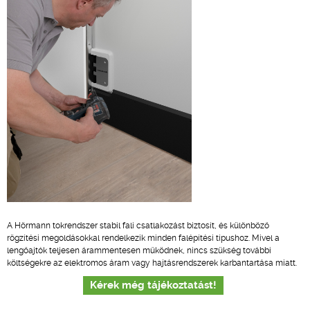
A Hörmann tokrendszer stabil fali csatlakozást biztosít, és különböző
rögzítési megoldásokkal rendelkezik minden falépítési típushoz. Mivel a
lengőajtók teljesen árammentesen működnek, nincs szükség további
költségekre az elektromos áram vagy hajtásrendszerek karbantartása miatt.
Kérek még tájékoztatást!