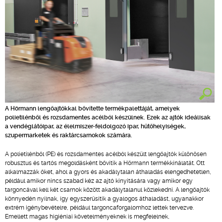
A Hörmann lengőajtókkal bővítette termékpalettáját, amelyek
polietilénből és rozsdamentes acélból készülnek. Ezek az ajtók ideálisak
a vendéglátóipar, az élelmiszer-feldolgozó ipar, hűtőhelyiségek,
szupermarketek és raktárcsarnokok számára.
A polietilénből (PE) és rozsdamentes acélból készült lengőajtók különösen
robusztus és tartós megoldásként bővítik a Hörmann termékkínálatát. Ott
alkalmazzák őket, ahol a gyors és akadálytalan áthaladás elengedhetetlen,
például amikor nincs szabad kéz az ajtó kinyitására vagy amikor egy
targoncával kell két csarnok között akadálytalanul közlekedni. A lengőajtók
könnyedén nyílnak, így egyszerűsítik a gyalogos áthaladást, ugyanakkor
extrém igénybevételre, például targoncaforgalomhoz lettek tervezve.
Emellett magas higiéniai követelményeknek is megfelelnek,