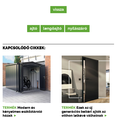
vissza
ajtó
lengőajtó
nyílászáró
KAPCSOLÓDÓ CIKKEK:
TERMÉK
Modern és
TERMÉK
Ezek az új
kényelmes eszköztároló
generációs beltéri ajtók az
házak
otthon lelkévé válhatnak