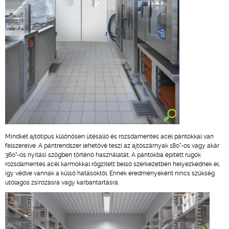
Mindkét ajtótípus különösen ütésálló és rozsdamentes acél pántokkal van
felszerelve. A pántrendszer lehetővé teszi az ajtószárnyak 180°-os vagy akár
360°-os nyitási szögben történő használatát. A pántokba épített rugók
rozsdamentes acél karmokkal rögzített belső szerkezetben helyezkednek el,
így védve vannak a külső hatásoktól. Ennek eredményeként nincs szükség
utólagos zsírozásra vagy karbantartásra.