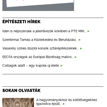
ÉPÍTÉSZETI HÍREK
Idén is népszerűek a jelentkezők körében a PTE MIK…
Szentirmai Tamás a Közlekedési és Beruházási…
Vasarely színes illúziói korunk sztárépítészeinek…
EECFA országok az Európai Bizottság makro…
Csillagok alatt – egy kupola új élete
SOKAN OLVASTÁK
A hagyományokhoz és kötöttségekhez
igazodva épült…