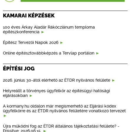
KAMARAI KÉPZÉSEK
100 éves Árkay Aladár Rákócziánum temploma
építészkonferencia
Építész Tervezői Napok 2026
Online építésztovábbképzés a Tervlap portálon
ÉPÍTÉSI JOG
2026. június 30-ától elérhető az ÉTDR nyilvános felülete
Helyreállt a törvényes ügyfélkör az építésügyi hatósági
eljárásokban
A kormany.hu oldalon már megismerhető az Eljárási kódex
ügyfélkörre és az ÉTDR nyilvános felületére vonatkozó tervezet
Újra működni fog az ÉTDR általános tájékoztatási felülete? -
Frissítve: 2026.06.15.