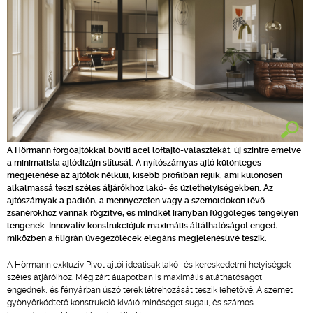
A Hörmann forgóajtókkal bővíti acél loftajtó-választékát, új szintre emelve
a minimalista ajtódizájn stílusát. A nyílószárnyas ajtó különleges
megjelenése az ajtótok nélküli, kisebb profilban rejlik, ami különösen
alkalmassá teszi széles átjárókhoz lakó- és üzlethelyiségekben. Az
ajtószárnyak a padlón, a mennyezeten vagy a szemöldökön lévő
zsanérokhoz vannak rögzítve, és mindkét irányban függőleges tengelyen
lengenek. Innovatív konstrukciójuk maximális átláthatóságot enged,
miközben a filigrán üvegezőlécek elegáns megjelenésűvé teszik.
A Hörmann exkluzív Pivot ajtói ideálisak lakó- és kereskedelmi helyiségek
széles átjáróihoz. Még zárt állapotban is maximális átláthatóságot
engednek, és fényárban úszó terek létrehozását teszik lehetővé. A szemet
gyönyörködtető konstrukció kiváló minőséget sugall, és számos