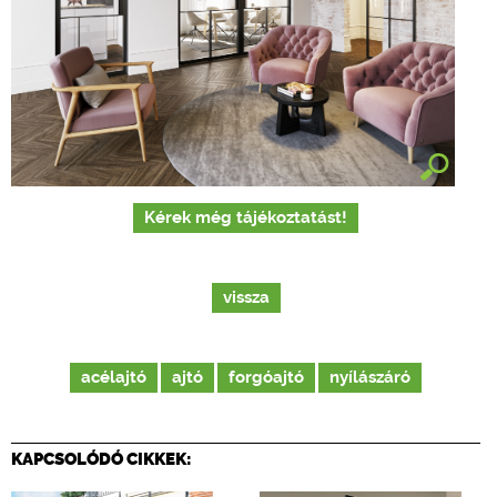
Kérek még tájékoztatást!
vissza
acélajtó
ajtó
forgóajtó
nyílászáró
KAPCSOLÓDÓ CIKKEK: