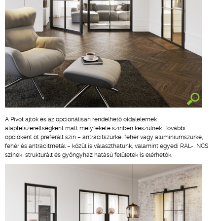
A Pivot ajtók és az opcionálisan rendelhető oldalelemek
alapfelszereltségként matt mélyfekete színben készülnek. További
opcióként öt preferált szín – antracitszürke, fehér vagy alumíniumszürke,
fehér és antracitmetál – közül is választhatunk, valamint egyedi RAL-, NCS
színek, strukturált és gyöngyház hatású felületek is elérhetők.