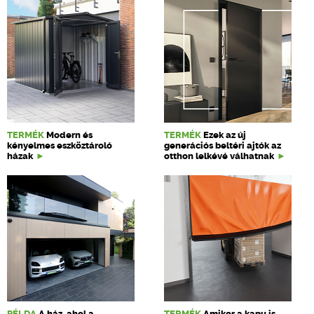
TERMÉK
Modern és
TERMÉK
Ezek az új
kényelmes eszköztároló
generációs beltéri ajtók az
házak
otthon lelkévé válhatnak
PÉLDA
A ház, ahol a
TERMÉK
Amikor a kapu is