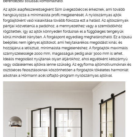
berendezési stílussal kombinálható.
Az ajtók alapfelszereltségként Slim üvegezőléccel érkeznek, ami tovább
hangsúlyozza a minimalista profil megjelenését. A nyílószárnyas ajtók
forgóajtóként való kialakítása tovább fokozza ezt a hatást. Az ajtószárnyak
pántjai közvetlenül a padlóhoz, a mennyezethez vagy a szemöldökhöz
rögzítettek, így az ajtók könnyedén fordulnak el a függőleges tengelyük
körül mindkét irányban. A forgáspont egyedileg meghatározható. Ez a típusú
beépítés nem igényel ajtótokot, ami helytakarékos megoldást kínál, és
hozzájárul a letisztult, minimalista megjelenéshez. A forgóajtók maximális
szárnyszélessége 2000 mm, magasságuk pedig akár 3000 mm is lehet.
Ideális megoldást nyújtanak olyan átjárókhoz, ahol egyébként kétszárnyú
vagy oldalelemes ajtókra lenne szükség. Az egyforma ajtómotívumoknak és
osztóléces felosztásoknak köszönhetően a forgóajtók tökéletes harmóniát
alkotnak a Hörmann acél loftajtó-program nyílószárnyas ajtóival.