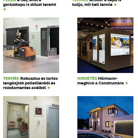
garázskapu is stílust teremt
tudja, mit kell tennie
TERMÉK
Robusztus és tartós
HIRDETÉS
Hörmann-
lengőajtók polietilénből és
meghívó a Construmára
rozsdamentes acélból