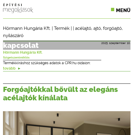
MENÜ
KONFERENCIÁK
Hörmann Hungária Kft.
|
Termék
| |
acélajtó
,
ajtó
,
forgóajtó
,
nyílászáró
SZAKLAPOK
2025. szeptember 10.
kapcsolat
CPR TERMÉKKIÍRÁS
Hörmann Hungária Kft.
Szigetszentmiklós
ÉPÍTÉSI JOG
Termékkiíráshoz szükséges adatok a CPR.hu oldalon:
tovább
ONLINE KÉPZÉSEK
Forgóajtókkal bővült az elegáns
TERVEZÉSI SEGÉDLETEK
acélajtók kínálata