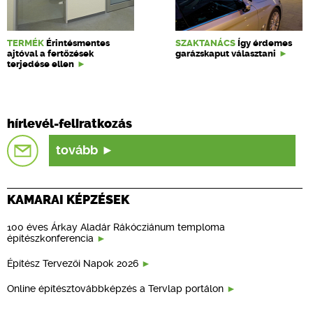
TERMÉK
Érintésmentes
SZAKTANÁCS
Így érdemes
ajtóval a fertőzések
garázskaput választani
terjedése ellen
hírlevél-feliratkozás
tovább
KAMARAI KÉPZÉSEK
100 éves Árkay Aladár Rákócziánum temploma
építészkonferencia
Építész Tervezői Napok 2026
Online építésztovábbképzés a Tervlap portálon