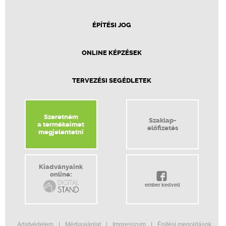
ÉPÍTÉSI JOG
ONLINE KÉPZÉSEK
TERVEZÉSI SEGÉDLETEK
Szeretném
Szaklap-
a termékeimet
előfizetés
megjelentetni
Kiadványaink
online:
ember kedveli
Adatvédelem
Médiaajánlat
Impresszum
Építési megoldások