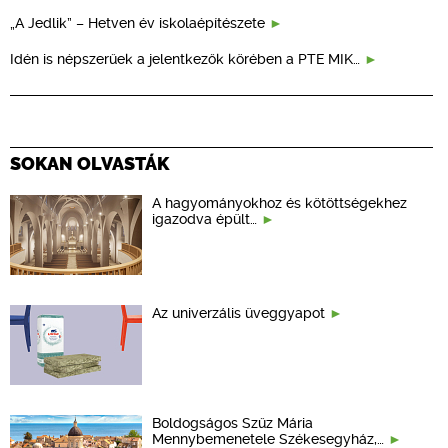
„A Jedlik” – Hetven év iskolaépítészete
Idén is népszerűek a jelentkezők körében a PTE MIK…
SOKAN OLVASTÁK
A hagyományokhoz és kötöttségekhez
igazodva épült…
Az univerzális üveggyapot
Boldogságos Szűz Mária
Mennybemenetele Székesegyház,…