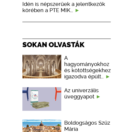
Idén is népszerűek a jelentkezők
körében a PTE MIK…
SOKAN OLVASTÁK
A
hagyományokhoz
és kötöttségekhez
igazodva épült…
Az univerzális
üveggyapot
Boldogságos Szűz
Mária