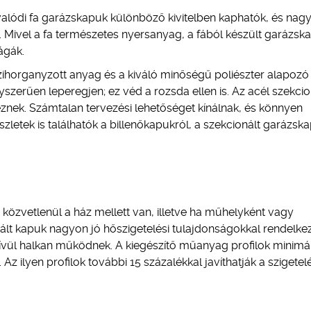
valódi fa garázskapuk különböző kivitelben kaphatók, és nagy
 Mivel a fa természetes nyersanyag, a fából készült garázsk
ágák.
zihorganyzott anyag és a kiváló minőségű poliészter alapozó
szerűen leperegjen; ez véd a rozsda ellen is. Az acél szekcio
keznek. Számtalan tervezési lehetőséget kínálnak, és könnyen
zletek is találhatók a billenőkapukról, a szekcionált garázsk
 közvetlenül a ház mellett van, illetve ha műhelyként vagy
ált kapuk nagyon jó hőszigetelési tulajdonságokkal rendelke
ívül halkan működnek. A kiegészítő műanyag profilok minimál
. Az ilyen profilok további 15 százalékkal javíthatják a szigetel