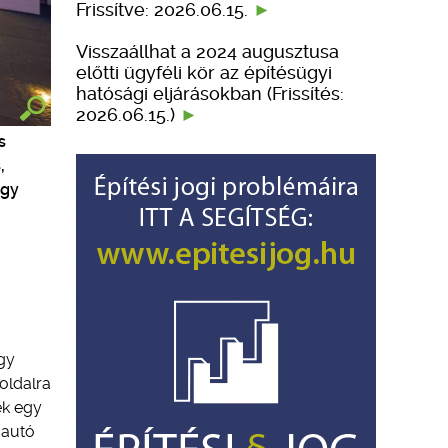
Frissítve: 2026.06.15.
Visszaállhat a 2024 augusztusa
előtti ügyféli kör az építésügyi
hatósági eljárásokban (Frissítés:
2026.06.15.)
s
,
ogy
gy
oldalra
ek egy
 autó