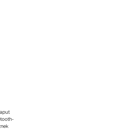
kaput
tooth-
znek