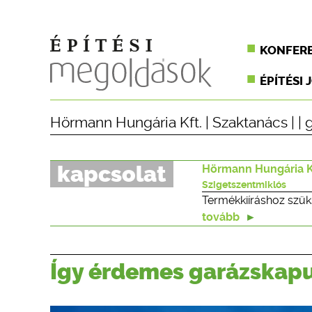
KONFER
ÉPÍTÉSI 
Hörmann Hungária Kft.
|
Szaktanács
| |
kapcsolat
Hörmann Hungária K
Szigetszentmiklós
Termékkiíráshoz szük
tovább
Így érdemes garázskapu