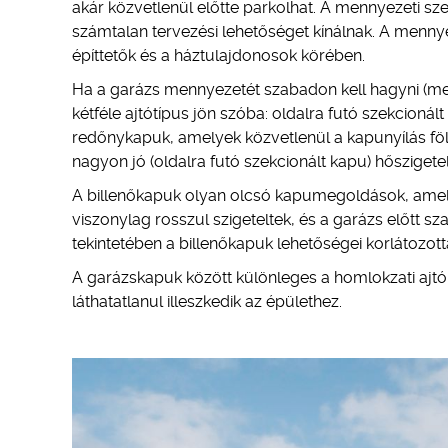
akár közvetlenül előtte parkolhat. A mennyezeti sze
számtalan tervezési lehetőséget kínálnak. A menny
építtetők és a háztulajdonosok körében.
Ha a garázs mennyezetét szabadon kell hagyni (mer
kétféle ajtótípus jön szóba: oldalra futó szekcioná
redőnykapuk, amelyek közvetlenül a kapunyílás föl
nagyon jó (oldalra futó szekcionált kapu) hőszigetel
A billenőkapuk olyan olcsó kapumegoldások, amelye
viszonylag rosszul szigeteltek, és a garázs előtt 
tekintetében a billenőkapuk lehetőségei korlátozot
A garázskapuk között különleges a homlokzati ajtó
láthatatlanul illeszkedik az épülethez.