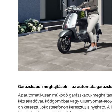
Garázskapu-meghajtások – az automata garázsk
Az automatikusan működő garázskapu-meghajtássa
kézi jeladóval, kódgombbal vagy ujjlenyomat-leo
on keresztül okostelefonon keresztül is nyitható.