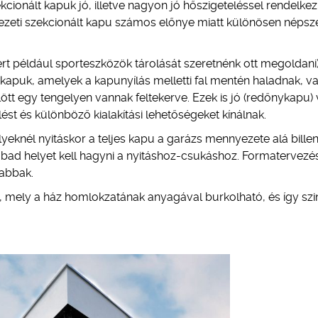
kcionált kapuk jó, illetve nagyon jó hőszigeteléssel rendelkez
ezeti szekcionált kapu számos előnye miatt különösen népsz
t például sporteszközök tárolását szeretnénk ott megoldani)
lt kapuk, amelyek a kapunyílás melletti fal mentén haladnak, v
ött egy tengelyen vannak feltekerve. Ezek is jó (redőnykapu)
ést és különböző kialakítási lehetőségeket kínálnak.
knél nyitáskor a teljes kapu a garázs mennyezete alá billen
szabad helyet kell hagyni a nyitáshoz-csukáshoz. Formatervezé
tabbak.
, mely a ház homlokzatának anyagával burkolható, és így szi