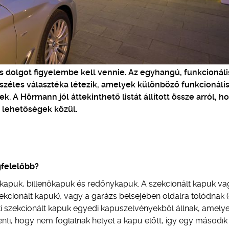
s dolgot figyelembe kell vennie. Az egyhangú, funkcionáli
 széles választéka létezik, amelyek különböző funkcionális
k. A Hörmann jól áttekinthető listát állított össze arról, h
 lehetőségek közül.
gfelelőbb?
 kapuk, billenőkapuk és redőnykapuk. A szekcionált kapuk va
kcionált kapuk), vagy a garázs belsejében oldalra tolódnak (
i szekcionált kapuk egyedi kapuszelvényekből állnak, amely
enti, hogy nem foglalnak helyet a kapu előtt, így egy második