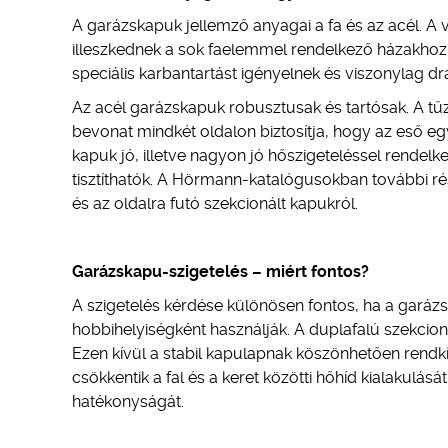
A garázskapuk jellemző anyagai a fa és az acél. A 
illeszkednek a sok faelemmel rendelkező házakhoz.
speciális karbantartást igényelnek és viszonylag dr
Az acél garázskapuk robusztusak és tartósak. A tű
bevonat mindkét oldalon biztosítja, hogy az eső egy
kapuk jó, illetve nagyon jó hőszigeteléssel rendel
tisztíthatók. A Hörmann-katalógusokban további rés
és az oldalra futó szekcionált kapukról.
Garázskapu-szigetelés – miért fontos?
A szigetelés kérdése különösen fontos, ha a garázs
hobbihelyiségként használják. A duplafalú szekcion
Ezen kívül a stabil kapulapnak köszönhetően rendk
csökkentik a fal és a keret közötti hőhíd kialakulását
hatékonyságát.