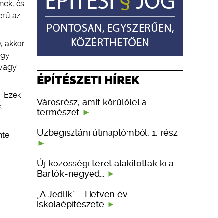
nek, és
erű az
, akkor
agy
 vagy
ÉPÍTÉSZETI HÍREK
. Ezek
Városrész, amit körülölel a
s
természet
Üzbegisztáni útinaplómból, 1. rész
nte
Új közösségi teret alakítottak ki a
Bartók-negyed…
„A Jedlik” – Hetven év
iskolaépítészete