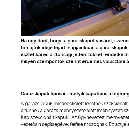
Ha úgy dönt, hogy új garázskaput vásárol, számo
fémajtók ideje lejárt; napjainkban a garázskapuk
esztétikai és biztonsági jellemzőkkel rendelkezne
milyen szempontok szerint érdemes választani a
Garázskapuk típusai - melyik kaputípus a legme
A garázskapuk mindenekelőtt lehetnek szekcionált
eltűnnek a garázs mennyezete alatt (mennyezeti sze
futó szekcionált kapuk). Az úgynevezett mennyezet
vezetősín segítségével felfelé mozognak. Ez azt jel