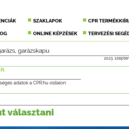
ENCIÁK
SZAKLAPOK
CPR TERMÉKKIÍR
JOG
ONLINE KÉPZÉSEK
TERVEZÉSI SEGÉ
garázs
,
garázskapu
2023. szepte
ft.
séges adatok a CPR.hu oldalon:
t választani