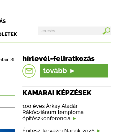
ÁS
DLETEK
hírlevél-feliratkozás
mber 26.
tovább
KAMARAI KÉPZÉSEK
100 éves Árkay Aladár
Rákócziánum temploma
építészkonferencia
Építész Tervezői Napok 2026