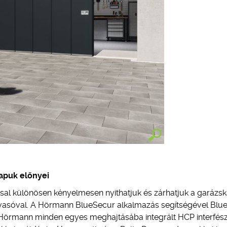
apuk előnyei
l különösen kényelmesen nyithatjuk és zárhatjuk a garázs
lvasóval. A Hörmann BlueSecur alkalmazás segítségével Blue
 A Hörmann minden egyes meghajtásába integrált HCP interfés