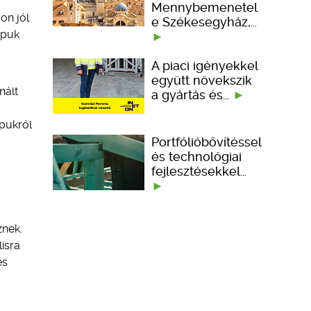
Mennybemenetel
on jól
e Székesegyház,…
apuk
A piaci igényekkel
együtt növekszik
nált
a gyártás és…
apukról
Portfólióbővítéssel
és technológiai
fejlesztésekkel…
znek.
isra
és