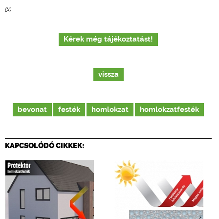
(X)
Kérek még tájékoztatást!
vissza
bevonat
festék
homlokzat
homlokzatfesték
KAPCSOLÓDÓ CIKKEK: