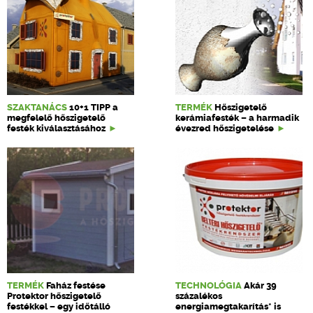
SZAKTANÁCS
10+1 TIPP a
TERMÉK
Hőszigetelő
megfelelő hőszigetelő
kerámiafesték – a harmadik
festék kiválasztásához
évezred hőszigetelése
TERMÉK
Faház festése
TECHNOLÓGIA
Akár 39
Protektor hőszigetelő
százalékos
festékkel – egy időtálló
energiamegtakarítás* is