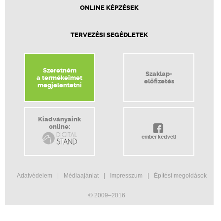
ONLINE KÉPZÉSEK
TERVEZÉSI SEGÉDLETEK
Szeretném
Szaklap-
a termékeimet
előfizetés
megjelentetni
Kiadványaink
online:
ember kedveli
Adatvédelem
Médiaajánlat
Impresszum
Építési megoldások
© 2009–2016