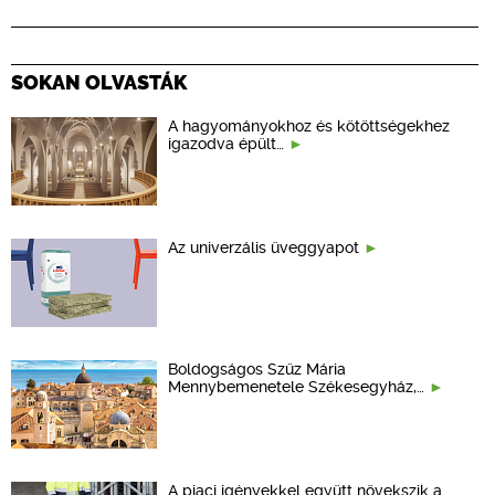
SOKAN OLVASTÁK
A hagyományokhoz és kötöttségekhez
igazodva épült…
Az univerzális üveggyapot
Boldogságos Szűz Mária
Mennybemenetele Székesegyház,…
A piaci igényekkel együtt növekszik a