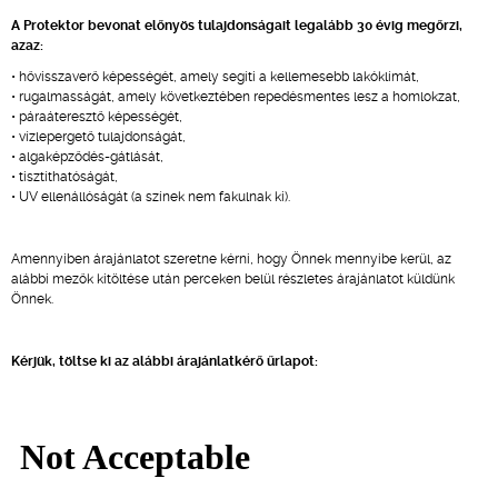
A Protektor bevonat előnyös tulajdonságait legalább 30 évig megőrzi,
azaz:
• hővisszaverő képességét, amely segíti a kellemesebb lakóklímát,
• rugalmasságát, amely következtében repedésmentes lesz a homlokzat,
• páraáteresztő képességét,
• vízlepergető tulajdonságát,
• algaképződés-gátlását,
• tisztíthatóságát,
• UV ellenállóságát (a színek nem fakulnak ki).
Amennyiben árajánlatot szeretne kérni, hogy Önnek mennyibe kerül, az
alábbi mezők kitöltése után perceken belül részletes árajánlatot küldünk
Önnek.
Kérjük, töltse ki az alábbi árajánlatkérő űrlapot: