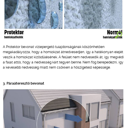
A Protektor bevonat vízlepergető tulajdonságának köszönhetően
megakadályozza, hogy a homlokzat átnedvesedjen, így a hatékonyan elejét
veszik a homlokzat kizöldülésének. A felület nem nedvesedik át, így megvédi
a falat attól, hogy a nedvesség kárt tegyen benne. Nem fog berepedezni, így
a kevesebb nedvesség miatt nem csökken a hőszigetelő képessége.
3. Páraáteresztő bevonat