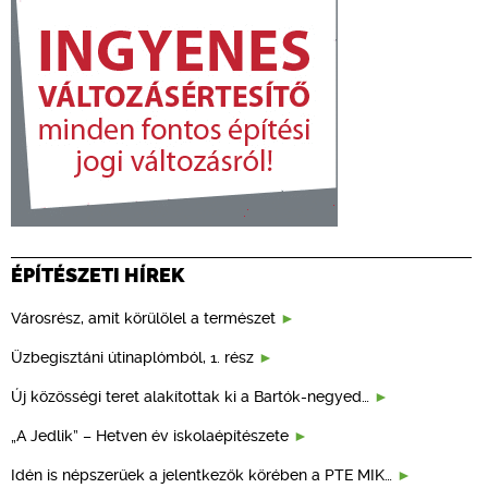
ÉPÍTÉSZETI HÍREK
Városrész, amit körülölel a természet
Üzbegisztáni útinaplómból, 1. rész
Új közösségi teret alakítottak ki a Bartók-negyed…
„A Jedlik” – Hetven év iskolaépítészete
Idén is népszerűek a jelentkezők körében a PTE MIK…