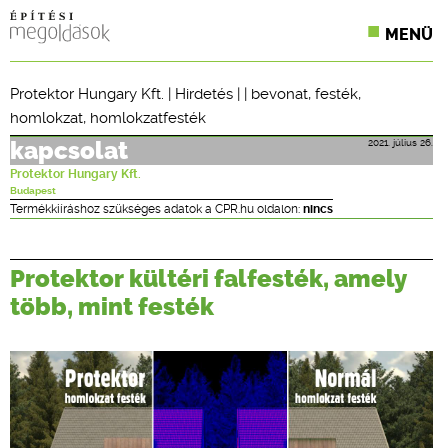
MENÜ
KONFERENCIÁK
Protektor Hungary Kft.
|
Hirdetés
| |
bevonat
,
festék
,
homlokzat
,
homlokzatfesték
SZAKLAPOK
2021. július 26.
kapcsolat
CPR TERMÉKKIÍRÁS
Protektor Hungary Kft.
Budapest
ÉPÍTÉSI JOG
Termékkiíráshoz szükséges adatok a CPR.hu oldalon:
nincs
ONLINE KÉPZÉSEK
Protektor kültéri falfesték, amely
TERVEZÉSI SEGÉDLETEK
több, mint festék