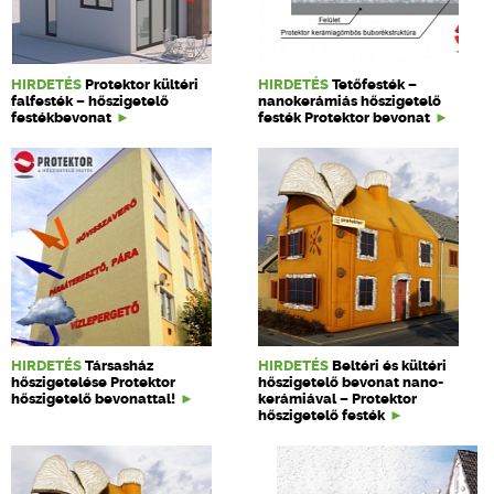
HIRDETÉS
Protektor kültéri
HIRDETÉS
Tetőfesték –
falfesték – hőszigetelő
nanokerámiás hőszigetelő
festékbevonat
festék Protektor bevonat
HIRDETÉS
Társasház
HIRDETÉS
Beltéri és kültéri
hőszigetelése Protektor
hőszigetelő bevonat nano-
hőszigetelő bevonattal!
kerámiával – Protektor
hőszigetelő festék