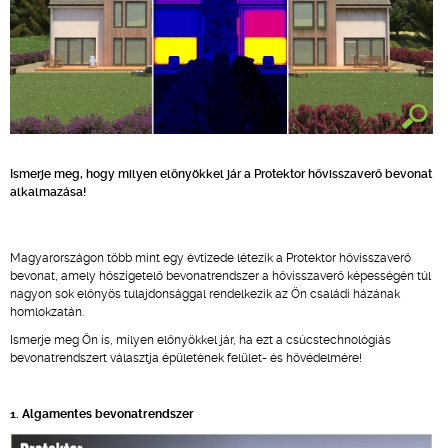
Ismerje meg, hogy milyen előnyökkel jár a Protektor hővisszaverő bevonat
alkalmazása!
Magyarországon több mint egy évtizede létezik a Protektor hővisszaverő
bevonat, amely hőszigetelő bevonatrendszer a hővisszaverő képességén túl
nagyon sok előnyös tulajdonsággal rendelkezik az Ön családi házának
homlokzatán.
Ismerje meg Ön is, milyen előnyökkel jár, ha ezt a csúcstechnológiás
bevonatrendszert választja épületének felület- és hővédelmére!
1. Algamentes bevonatrendszer