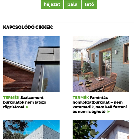
héjazat
pala
tető
KAPCSOLÓDÓ CIKKEK:
TERMÉK
Szálcement
TERMÉK
Famintás
burkolatok nem látszó
homlokzatburkolat – nem
rögzítéssel
vetemedik, nem kell festeni
és nem is éghető