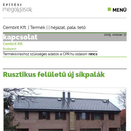
MENÜ
KONFERENCIÁK
Cembrit Kft.
|
Termék
| |
héjazat
,
pala
,
tető
SZAKLAPOK
2009. október 17.
kapcsolat
Cembrit Kft.
CPR TERMÉKKIÍRÁS
Budapest
Termékkiíráshoz szükséges adatok a CPR.hu oldalon:
nincs
ÉPÍTÉSI JOG
Rusztikus felületű új síkpalák
ONLINE KÉPZÉSEK
TERVEZÉSI SEGÉDLETEK