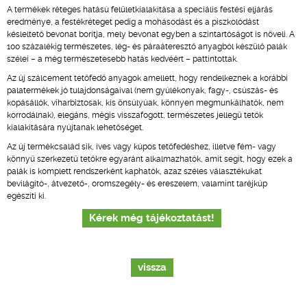
A termékek réteges hatású felületkialakítása a speciális festési eljárás
eredménye, a festékréteget pedig a mohásodást és a piszkolódást
késleltető bevonat borítja, mely bevonat egyben a színtartóságot is növeli. A
100 százalékig természetes, lég- és páraáteresztő anyagból készülő palák
szélei – a még természetesebb hatás kedvéért – pattintottak.
Az új szálcement tetőfedő anyagok amellett, hogy rendelkeznek a korábbi
palatermékek jó tulajdonságaival (nem gyúlékonyak, fagy-, csúszás- és
kopásállók, viharbiztosak, kis önsúlyúak, könnyen megmunkálhatók, nem
korrodálnak), elegáns, mégis visszafogott, természetes jellegű tetők
kialakítására nyújtanak lehetőséget.
Az új termékcsalád sík, íves vagy kúpos tetőfedéshez, illetve fém- vagy
könnyű szerkezetű tetőkre egyaránt alkalmazhatók, amit segít, hogy ezek a
palák is komplett rendszerként kaphatók, azaz széles választékukat
bevilágító-, átvezető-, oromszegély- és ereszelem, valamint taréjkúp
egészíti ki.
Kérek még tájékoztatást!
vissza