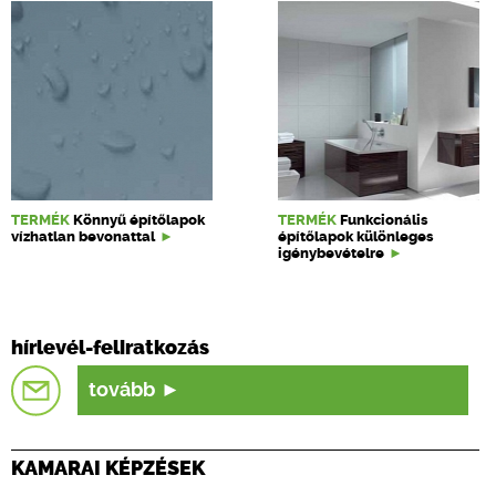
TERMÉK
Könnyű építőlapok
TERMÉK
Funkcionális
vízhatlan bevonattal
építőlapok különleges
igénybevételre
hírlevél-feliratkozás
tovább
KAMARAI KÉPZÉSEK