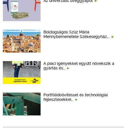
Az univerzális üveggyapot
Boldogságos Szűz Mária
Mennybemenetele Székesegyház,…
A piaci igényekkel együtt növekszik a
gyártás és…
Portfólióbővítéssel és technológiai
fejlesztésekkel…