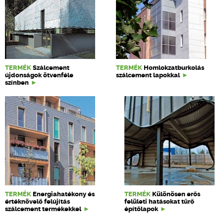
TERMÉK
Szálcement
TERMÉK
Homlokzatburkolás
újdonságok ötvenféle
szálcement lapokkal
színben
TERMÉK
Energiahatékony és
TERMÉK
Különösen erős
értéknövelő felújítás
felületi hatásokat tűrő
szálcement termékekkel
építőlapok