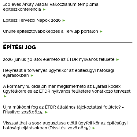
100 éves Árkay Aladár Rákócziánum temploma
építészkonferencia
Építész Tervezői Napok 2026
Online építésztovábbképzés a Tervlap portálon
ÉPÍTÉSI JOG
2026. június 30-ától elérhető az ÉTDR nyilvános felülete
Helyreállt a törvényes ügyfélkör az építésügyi hatósági
eljárásokban
A kormany.hu oldalon már megismerhető az Eljárási kódex
ügyfélkörre és az ÉTDR nyilvános felületére vonatkozó tervezet
Újra működni fog az ÉTDR általános tájékoztatási felülete? -
Frissítve: 2026.06.15.
Visszaállhat a 2024 augusztusa előtti ügyféli kör az építésügyi
hatósági eljárásokban (Frissítés: 2026.06.15.)