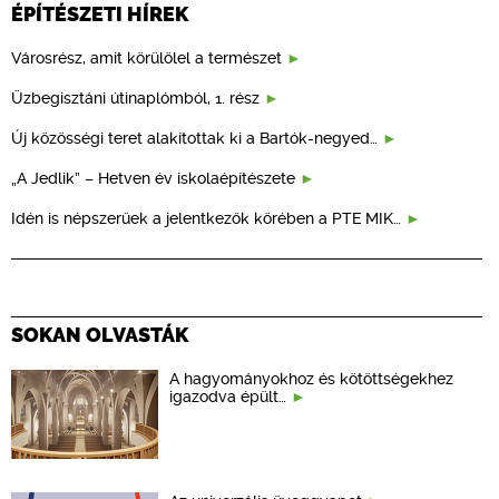
ÉPÍTÉSZETI HÍREK
Városrész, amit körülölel a természet
Üzbegisztáni útinaplómból, 1. rész
Új közösségi teret alakítottak ki a Bartók-negyed…
„A Jedlik” – Hetven év iskolaépítészete
Idén is népszerűek a jelentkezők körében a PTE MIK…
SOKAN OLVASTÁK
A hagyományokhoz és kötöttségekhez
igazodva épült…