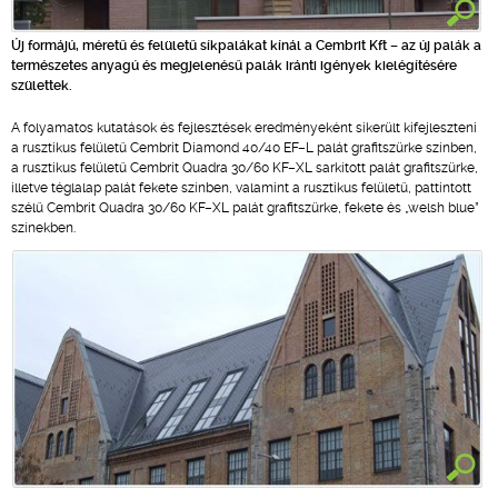
Új formájú, méretű és felületű síkpalákat kínál a Cembrit Kft – az új palák a
természetes anyagú és megjelenésű palák iránti igények kielégítésére
születtek.
A folyamatos kutatások és fejlesztések eredményeként sikerült kifejleszteni
a rusztikus felületű Cembrit Diamond 40/40 EF–L palát grafitszürke színben,
a rusztikus felületű Cembrit Quadra 30/60 KF–XL sarkított palát grafitszürke,
illetve téglalap palát fekete színben, valamint a rusztikus felületű, pattintott
szélű Cembrit Quadra 30/60 KF–XL palát grafitszürke, fekete és „welsh blue”
színekben.