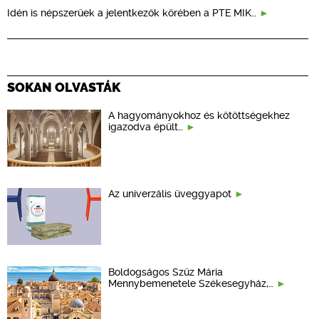
Idén is népszerűek a jelentkezők körében a PTE MIK…
SOKAN OLVASTÁK
A hagyományokhoz és kötöttségekhez
igazodva épült…
Az univerzális üveggyapot
Boldogságos Szűz Mária
Mennybemenetele Székesegyház,…