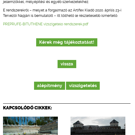
jellemzőkkel, mélyépítési és egyéb szerkezetekhez.
E rendszerekről – melyet a forgalmazó az Artifex Kiadó 2020. április 23-i
Tervezői Napján is bemutatott – itt tölthető le részletesebb ismertető:
PREPRUFE-BITUTHENE vizszigetelo rendszerek.pdf
Kérek még tájékoztatást!
vissza
alépítmény
vízszigetelés
KAPCSOLÓDÓ CIKKEK: