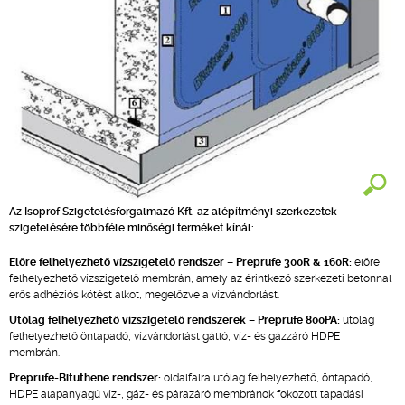
Az Isoprof Szigetelésforgalmazó Kft. az alépítményi szerkezetek
szigetelésére többféle minőségi terméket kínál:
Előre felhelyezhető vízszigetelő rendszer – Preprufe 300R & 160R:
előre
felhelyezhető vízszigetelő membrán, amely az érintkező szerkezeti betonnal
erős adhéziós kötést alkot, megelőzve a vízvándorlást.
Utólag felhelyezhető vízszigetelő rendszerek – Preprufe 800PA:
utólag
felhelyezhető öntapadó, vízvándorlást gátló, víz- és gázzáró HDPE
membrán.
Preprufe-Bituthene rendszer:
oldalfalra utólag felhelyezhető, öntapadó,
HDPE alapanyagú víz-, gáz- és párazáró membránok fokozott tapadási