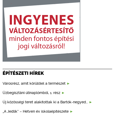
ÉPÍTÉSZETI HÍREK
Városrész, amit körülölel a természet
Üzbegisztáni útinaplómból, 1. rész
Új közösségi teret alakítottak ki a Bartók-negyed…
„A Jedlik” – Hetven év iskolaépítészete