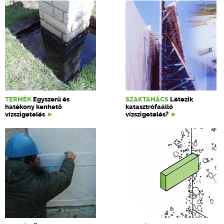
TERMÉK
Egyszerű és
SZAKTANÁCS
Létezik
hatékony kenhető
katasztrófaálló
vízszigetelés
vízszigetelés?