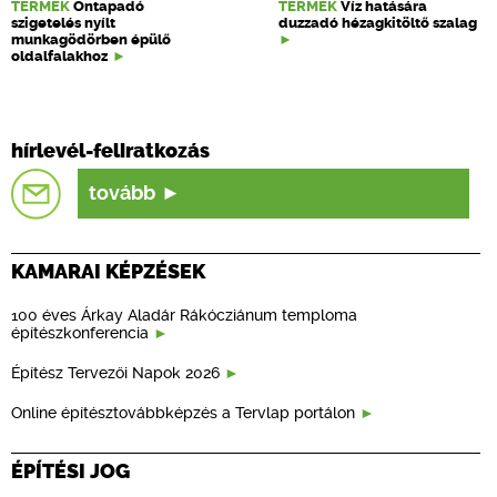
TERMÉK
Öntapadó
TERMÉK
Víz hatására
szigetelés nyílt
duzzadó hézagkitöltő szalag
munkagödörben épülő
oldalfalakhoz
hírlevél-feliratkozás
tovább
KAMARAI KÉPZÉSEK
100 éves Árkay Aladár Rákócziánum temploma
építészkonferencia
Építész Tervezői Napok 2026
Online építésztovábbképzés a Tervlap portálon
ÉPÍTÉSI JOG