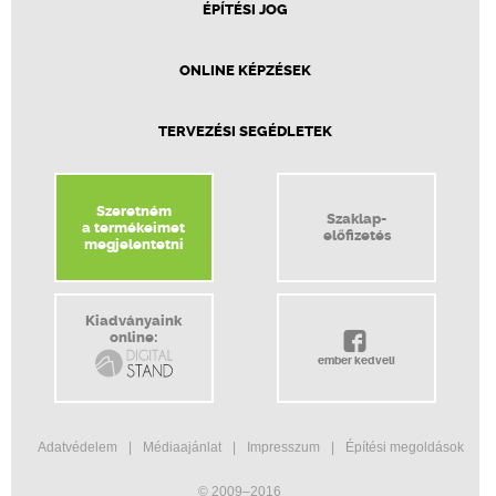
ÉPÍTÉSI JOG
ONLINE KÉPZÉSEK
TERVEZÉSI SEGÉDLETEK
Szeretném
Szaklap-
a termékeimet
előfizetés
megjelentetni
Kiadványaink
online:
ember kedveli
Adatvédelem
Médiaajánlat
Impresszum
Építési megoldások
© 2009–2016