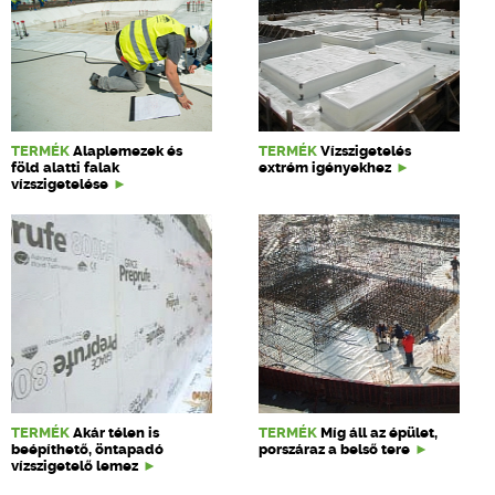
TERMÉK
Alaplemezek és
TERMÉK
Vízszigetelés
föld alatti falak
extrém igényekhez
vízszigetelése
TERMÉK
Akár télen is
TERMÉK
Míg áll az épület,
beépíthető, öntapadó
porszáraz a belső tere
vízszigetelő lemez