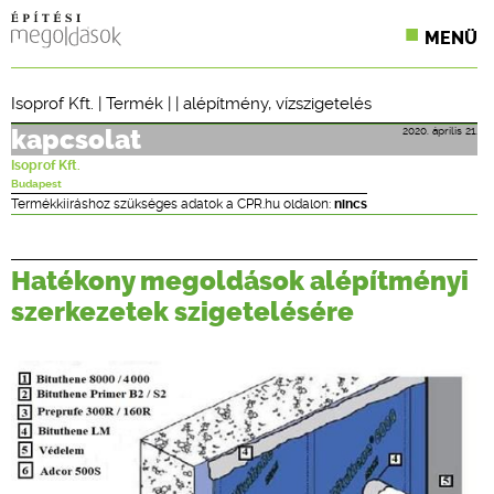
MENÜ
KONFERENCIÁK
Isoprof Kft.
|
Termék
| |
alépítmény
,
vízszigetelés
SZAKLAPOK
2020. április 21.
kapcsolat
Isoprof Kft.
CPR TERMÉKKIÍRÁS
Budapest
Termékkiíráshoz szükséges adatok a CPR.hu oldalon:
nincs
ÉPÍTÉSI JOG
Hatékony megoldások alépítményi
ONLINE KÉPZÉSEK
szerkezetek szigetelésére
TERVEZÉSI SEGÉDLETEK