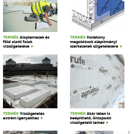
TERMÉK
Alaplemezek és
TERMÉK
Hatékony
föld alatti falak
megoldások alépítményi
vízszigetelése
szerkezetek szigetelésére
TERMÉK
Vízszigetelés
TERMÉK
Akár télen is
extrém igényekhez
beépíthető, öntapadó
vízszigetelő lemez