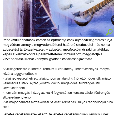
Rendkívüli behatások esetén az építményt csak olyan vízszigetelés tudja
megvédeni, amely a megvédendő teret határoló szerkezetet – és nem a
szigetelést tartó szerkezetet! – szigeteli, megfelelő műszaki tartalékkal
képes alkalmazkodni a peremfeltételek romlásához, meggátolja a
vízvándorlást, illetve könnyen, gyorsan és tartósan javítható.
A vízszigetelésre különféle „rendkívüli körülmény” lehet veszélyes, melyek
közül a leggyakoribbak:
• talajnedvesség helyett talajvíznyomás alakul ki (hó, eltömődés stb. miatt);
• elmozdul a stabil aljzat (konszolidáció, üregelődés, földrengés stb.
következtében);
• nem várt mozgási hézag alakul ki (egyenlőtlen konszolidáció, földrengés
stb. eredményként);
• vis major behatás (közlekedési baleset, robbanás, súlyos technológiai hiba
stb.).
Lehet-e védekezni ezek ellen? De lehet-e védekezni olyan, rendkívülinek