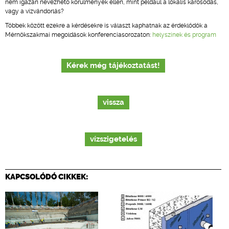
nem igazán nevezhető körülmények ellen, mint például a lokális károsodás,
vagy a vízvándorlás?
Többek között ezekre a kérdésekre is választ kaphatnak az érdeklődők a
Mérnökszakmai megoldások konferenciasorozaton:
helyszínek és program
Kérek még tájékoztatást!
vissza
vízszigetelés
KAPCSOLÓDÓ CIKKEK: