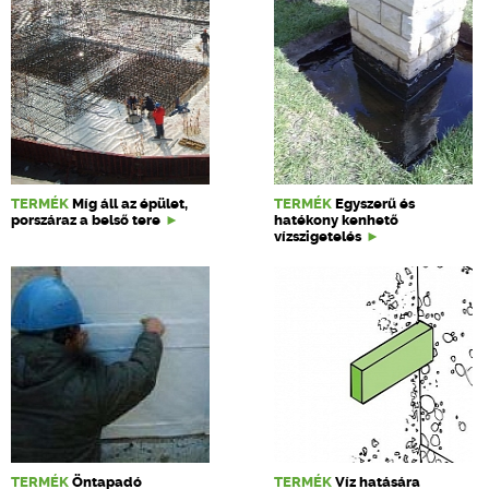
TERMÉK
Míg áll az épület,
TERMÉK
Egyszerű és
porszáraz a belső tere
hatékony kenhető
vízszigetelés
TERMÉK
Öntapadó
TERMÉK
Víz hatására