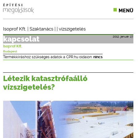
MENÜ
KONFERENCIÁK
Isoprof Kft.
|
Szaktanács
| |
vízszigetelés
SZAKLAPOK
2012. január 27.
kapcsolat
Isoprof Kft.
CPR TERMÉKKIÍRÁS
Budapest
Termékkiíráshoz szükséges adatok a CPR.hu oldalon:
nincs
ÉPÍTÉSI JOG
Létezik katasztrófaálló
ONLINE KÉPZÉSEK
vízszigetelés?
TERVEZÉSI SEGÉDLETEK