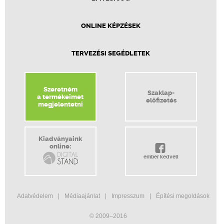
ONLINE KÉPZÉSEK
TERVEZÉSI SEGÉDLETEK
Szeretném
Szaklap-
a termékeimet
előfizetés
megjelentetni
Kiadványaink
online:
ember kedveli
Adatvédelem
Médiaajánlat
Impresszum
Építési megoldások
© 2009–2016