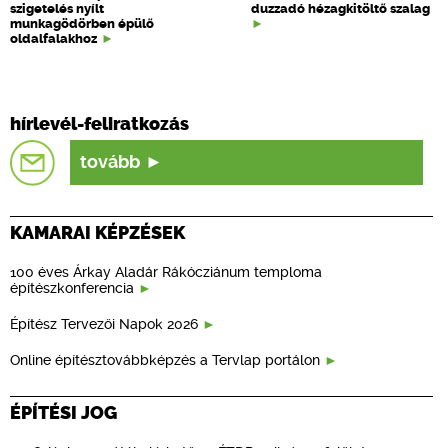
szigetelés nyílt
duzzadó hézagkitöltő szalag
munkagödörben épülő
oldalfalakhoz
hírlevél-feliratkozás
tovább
KAMARAI KÉPZÉSEK
100 éves Árkay Aladár Rákócziánum temploma
építészkonferencia
Építész Tervezői Napok 2026
Online építésztovábbképzés a Tervlap portálon
ÉPÍTÉSI JOG