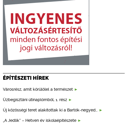
ÉPÍTÉSZETI HÍREK
Városrész, amit körülölel a természet
Üzbegisztáni útinaplómból, 1. rész
Új közösségi teret alakítottak ki a Bartók-negyed…
„A Jedlik” – Hetven év iskolaépítészete