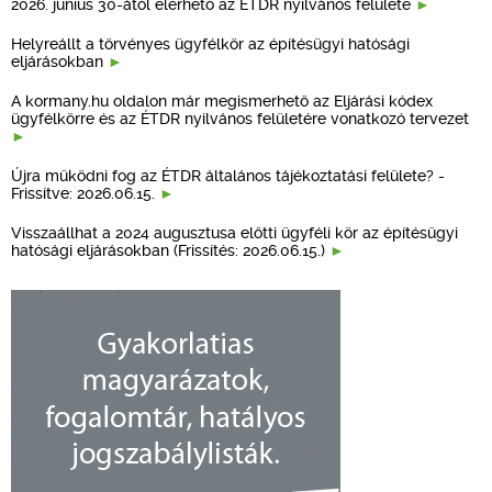
2026. június 30-ától elérhető az ÉTDR nyilvános felülete
Helyreállt a törvényes ügyfélkör az építésügyi hatósági
eljárásokban
A kormany.hu oldalon már megismerhető az Eljárási kódex
ügyfélkörre és az ÉTDR nyilvános felületére vonatkozó tervezet
Újra működni fog az ÉTDR általános tájékoztatási felülete? -
Frissítve: 2026.06.15.
Visszaállhat a 2024 augusztusa előtti ügyféli kör az építésügyi
hatósági eljárásokban (Frissítés: 2026.06.15.)