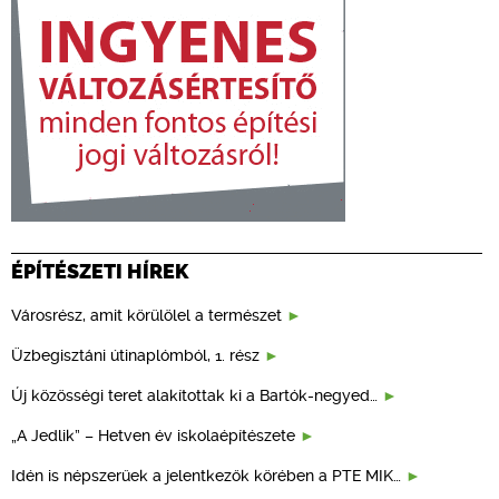
ÉPÍTÉSZETI HÍREK
Városrész, amit körülölel a természet
Üzbegisztáni útinaplómból, 1. rész
Új közösségi teret alakítottak ki a Bartók-negyed…
„A Jedlik” – Hetven év iskolaépítészete
Idén is népszerűek a jelentkezők körében a PTE MIK…