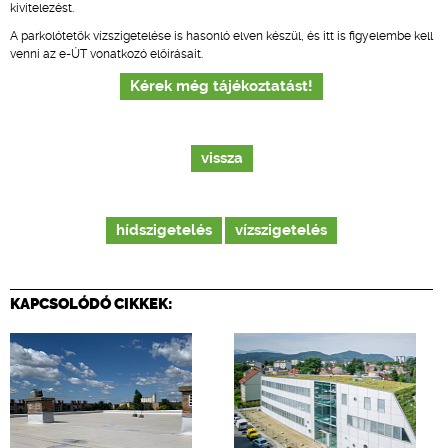
kivitelezést.
A parkolótetők vízszigetelése is hasonló elven készül, és itt is figyelembe kell
venni az e-ÚT vonatkozó előírásait.
Kérek még tájékoztatást!
vissza
hídszigetelés
vízszigetelés
KAPCSOLÓDÓ CIKKEK: