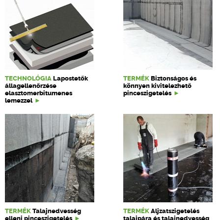
TECHNOLÓGIA
Lapostetők
TERMÉK
Biztonságos és
állagellenőrzése
könnyen kivitelezhető
elasztomerbitumenes
pinceszigetelés
lemezzel
TERMÉK
Talajnedvesség
TERMÉK
Aljzatszigetelés
elleni pinceszigetelés
talajpára és talajnedvesség