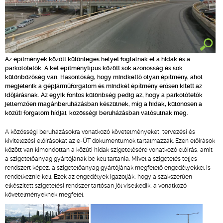
Az építmények között különleges helyet foglalnak el a hidak és a
parkolótetők. A két építménytípus között sok azonosság és sok
különbözőség van. Hasonlóság, hogy mindkettő olyan építmény, ahol
megjelenik a gépjárműforgalom és mindkét építmény erősen kitett az
időjárásnak. Az egyik fontos különbség pedig az, hogy a parkolótetők
jellemzően magánberuházásban készülnek, míg a hidak, különösen a
közúti forgalom hídjai, közösségi beruházásban valósulnak meg.
A közösségi beruházásokra vonatkozó követelményeket, tervezési és
kivitelezési előírásokat az e-ÚT dokumentumok tartalmazzák. Ezen előírások
között van kimondottan a közúti hidak szigetelésére vonatkozó előírás, amit
a szigetelőanyag gyártójának be kell tartania. Mivel a szigetelés teljes
rendszert képez, a szigetelőanyag gyártójának megfelelő engedélyekkel is
rendelkeznie kell. Ezek az engedélyek igazolják, hogy a szakszerűen
elkészített szigetelési rendszer tartósan jól viselkedik, a vonatkozó
követelményeknek megfelel.