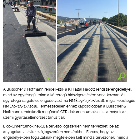
A Büsscher & Hofmann rendelkezik a KTI által kiadott rendszerengedéllyel,
mind az egyrétegű, mind a kétrétegű hídszigetelésére vonatkozóan. Az
egyrétegű szigetelés engedélyszáma NMÉ 29/23/2+/2018, míg a kétrétegűé
NMÉ30/23/2+/2018. Természetesen ehhez kapcsolódóan a Büsscher &
Hoffmann rendelkezik megfelelő CPR dokumentumokkal is, amelyek az
üzemi gyártásellenőrzést tanúsítják.
E dokumentumok nélkül a tervező jogszerűen nem tervezheti be az
anyagokat, a kivitelező jogszerűen nem építhet. Fontos, hogy az
engedélyekben foglaltaknak megfelelően kell mind a tervezőnek, mind a