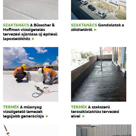
SZAKTANÁCS
A Büsscher &
SZAKTANÁCS
Gondolatok a
Hoffman vízszigetelés
zöldtetőről
tervezési ajánlása új építésű
lapostetőkhöz
TERMÉK
A műanyag
TERMÉK
A szakszerű
vízszigetelő lemezek
teraszkialakítás tervezési
legújabb generációja
elvei