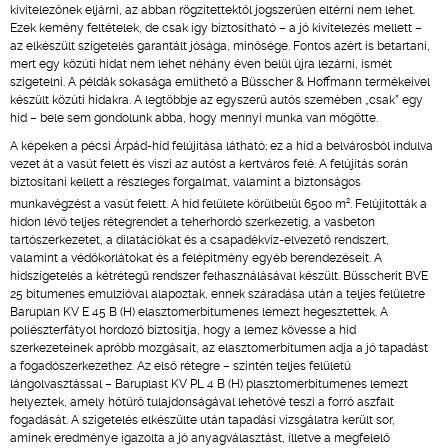
kivitelezőnek eljárni, az abban rögzítettektől jogszerűen eltérni nem lehet.
Ezek kemény feltételek, de csak így biztosítható – a jó kivitelezés mellett –
az elkészült szigetelés garantált jósága, minősége. Fontos azért is betartani,
mert egy közúti hidat nem lehet néhány éven belül újra lezárni, ismét
szigetelni. A példák sokasága említhető a Büsscher & Hoffmann termékeivel
készült közúti hidakra. A legtöbbje az egyszerű autós szemében „csak” egy
híd – bele sem gondolunk abba, hogy mennyi munka van mögötte.
A képeken a pécsi Árpád-híd felújítása látható; ez a híd a belvárosból indulva
vezet át a vasút felett és viszi az autóst a kertváros felé. A felújítás során
biztosítani kellett a részleges forgalmat, valamint a biztonságos
2
munkavégzést a vasút felett. A híd felülete körülbelül 6500 m
. Felújították a
hídon lévő teljes rétegrendet a teherhordó szerkezetig, a vasbeton
tartószerkezetet, a dilatációkat és a csapadékvíz-elvezető rendszert,
valamint a védőkorlátokat és a felépítmény egyéb berendezéseit. A
hídszigetelés a kétrétegű rendszer felhasználásával készült. Büsscherit BVE
25 bitumenes emulzióval alapoztak, ennek száradása után a teljes felületre
Baruplan KV E 45 B (H) elasztomerbitumenes lemezt hegesztettek. A
poliészterfátyol hordozó biztosítja, hogy a lemez kövesse a híd
szerkezeteinek apróbb mozgásait, az elasztomerbitumen adja a jó tapadást
a fogadószerkezethez. Az első rétegre – szintén teljes felületű
lángolvasztással – Baruplast KV PL 4 B (H) plasztomerbitumenes lemezt
helyeztek, amely hőtűrő tulajdonságával lehetővé teszi a forró aszfalt
fogadását. A szigetelés elkészülte után tapadási vizsgálatra került sor,
aminek eredménye igazolta a jó anyagválasztást, illetve a megfelelő