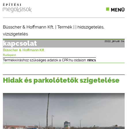
MENÜ
KONFERENCIÁK
Büsscher & Hoffmann Kft.
|
Termék
| |
hídszigetelés
,
vízszigetelés
SZAKLAPOK
2022. január 04.
kapcsolat
CPR TERMÉKKIÍRÁS
Büsscher & Hoffmann Kft.
Budapest
ÉPÍTÉSI JOG
Termékkiíráshoz szükséges adatok a CPR.hu oldalon:
nincs
ONLINE KÉPZÉSEK
Hidak és parkolótetők szigetelése
TERVEZÉSI SEGÉDLETEK