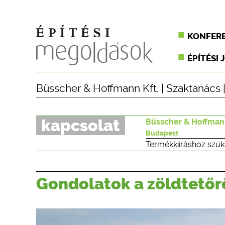
KONFER
ÉPÍTÉSI 
Büsscher & Hoffmann Kft.
|
Szaktanács
|
kapcsolat
Büsscher & Hoffmann
Budapest
Termékkiíráshoz szük
Gondolatok a zöldtetőr