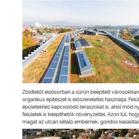
Zöldtetőt elsősorban a sűrűn beépített városokban c
organikus építészet is előszeretettel használja. Fel
épületekhez kapcsolódó teraszokat is, ahol mód nyí
felületek is telepíthetők növényzettel. Azon túl, ho
magát az utcán sétáló embernek, gondos kialakítás me