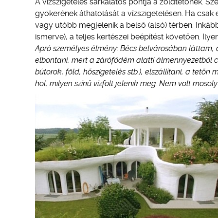
A vízszigetelés sarkalatos pontja a zöldtetőnek. Sz
gyökerének áthatolását a vízszigetelésen. Ha csak e
vagy utóbb megjelenik a belső (alsó) térben. Inkáb
ismerve), a teljes kertészei beépítést követően. Ilye
Apró személyes élmény: Bécs belvárosában láttam, ami
elbontani, mert a zárófödém alatti álmennyezetből cs
bútorok, föld, hőszigetelés stb.), elszállítani, a tet
hol, milyen színű vízfolt jelenik meg. Nem volt mosoly