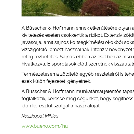
A Büsscher & Hoffmann ennek elkerülésére olyan 
kivitelezés esetén csökkentik a rizikót. Extenzív zö
javasolja, amit sajnos költségkímélési okokból so
vízszigetelő lemezt használnak. Intenzív növényzet
réteg rézbetétes. Sajnos ebben az esetben az alsó 
hivatkozva. E spórolások előtt szeretnék visszauta
Természetesen a zöldtető egyéb részleteiről is lehet
ezek külön fejezetet igényelnek.
A Büsscher & Hoffmann munkatársai jelentős tapaszt
foglalkozik, keresse meg cégünket, hogy segíthess
időn keresztül szolgálja használóját.
Roszkopál Miklós
www.bueho.com/hu