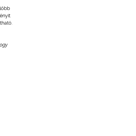
előbb
ényit
tható.
hogy