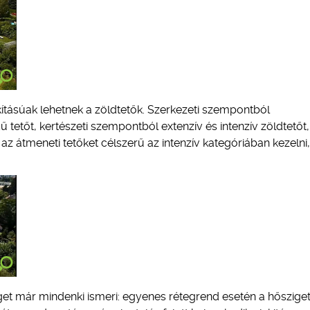
kításúak lehetnek a zöldtetők. Szerkezeti szempontból
tetőt, kertészeti szempontból extenzív és intenzív zöldtetőt,
 az átmeneti tetőket célszerű az intenzív kategóriában kezelni,
get már mindenki ismeri: egyenes rétegrend esetén a hősziget