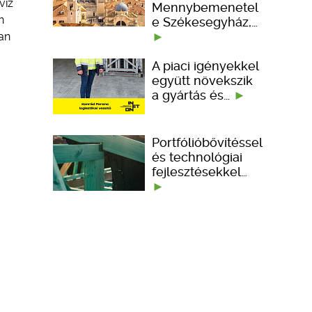
víz
Mennybemenetel
n
e Székesegyház,…
ban
A piaci igényekkel
együtt növekszik
a gyártás és…
Portfólióbővítéssel
és technológiai
fejlesztésekkel…