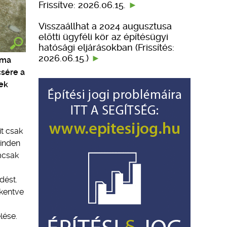
Frissítve: 2026.06.15.
Visszaállhat a 2024 augusztusa
előtti ügyféli kör az építésügyi
hatósági eljárásokban (Frissítés:
2026.06.15.)
 ma
csére a
ek
it csak
minden
emcsak
dést.
kentve
lése.