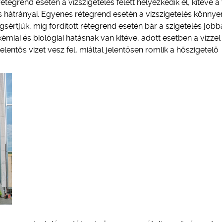
rétegrend esetén a vízszigetelés felett helyezkedik el, kitéve a 
 hátrányai. Egyenes rétegrend esetén a vízszigetelés könnye
sértjük, míg fordított rétegrend esetén bár a szigetelés job
 kémiai és biológiai hatásnak van kitéve, adott esetben a vízzel
elentős vizet vesz fel, miáltal jelentősen romlik a hőszigetelő