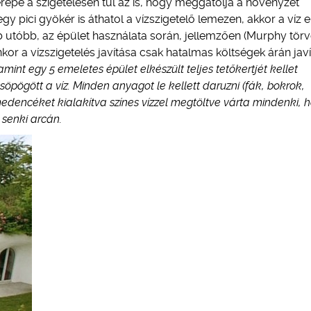
erepe a szigetelésen túl az is, hogy meggátolja a növényzet
gy pici gyökér is áthatol a vízszigetelő lemezen, akkor a víz 
b utóbb, az épület használata során, jellemzően (Murphy törv
nkor a vízszigetelés javítása csak hatalmas költségek árán javí
nt egy 5 emeletes épület elkészült teljes tetőkertjét kellet
öpögött a víz. Minden anyagot le kellett daruzni (fák, bokrok,
őn medencéket kialakítva színes vízzel megtöltve várta mindenki, 
 senki arcán.