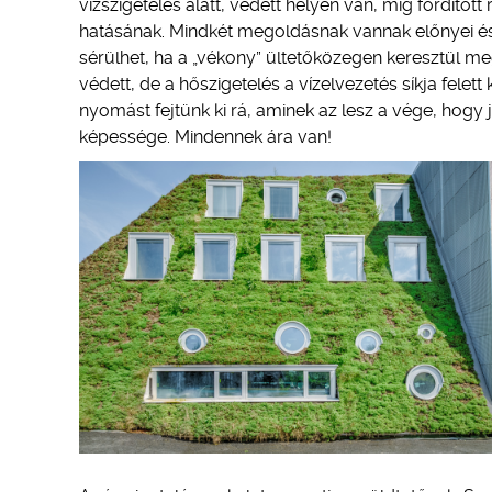
vízszigetelés alatt, védett helyen van, míg fordított 
hatásának. Mindkét megoldásnak vannak előnyei és
sérülhet, ha a „vékony” ültetőközegen keresztül meg
védett, de a hőszigetelés a vízelvezetés síkja felett
nyomást fejtünk ki rá, aminek az lesz a vége, hogy j
képessége. Mindennek ára van!