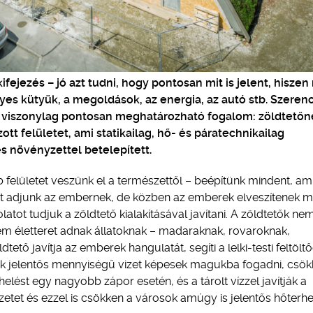
fejezés – jó azt tudni, hogy pontosan mit is jelent, hiszen
gyes kütyük, a megoldások, az energia, az autó stb. Szeren
t, viszonylag pontosan meghatározható fogalom: zöldtetőn
 felületet, ami statikailag, hő- és páratechnikailag
és növényzettel betelepített.
 felületet veszünk el a természettől – beépítünk mindent, am
ret adjunk az embernek, de közben az emberek elveszítenek 
latot tudjuk a zöldtető kialakításával javítani. A zöldtetők n
em életteret adnak állatoknak – madaraknak, rovaroknak,
dtető javítja az emberek hangulatát, segíti a lelki-testi feltöltő
k jelentős mennyiségű vizet képesek magukba fogadni, csök
elést egy nagyobb zápor esetén, és a tárolt vízzel javítják a
zetet és ezzel is csökken a városok amúgy is jelentős hőterhe