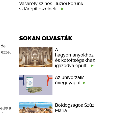
Vasarely színes illúziói korunk
sztárépítészeinek…
SOKAN OLVASTÁK
 de
A
 ezzel
hagyományokhoz
és kötöttségekhez
igazodva épült…
Az univerzális
üveggyapot
Boldogságos Szűz
elés a
Mária