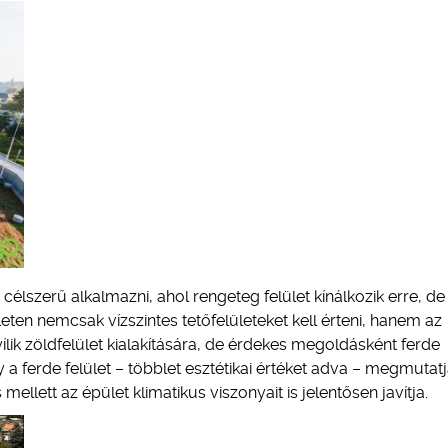
élszerű alkalmazni, ahol rengeteg felület kínálkozik erre, de
ületen nemcsak vízszintes tetőfelületeket kell érteni, hanem az
lik zöldfelület kialakítására, de érdekes megoldásként ferde
gy a ferde felület – többlet esztétikai értéket adva – megmutat
llett az épület klimatikus viszonyait is jelentősen javítja.