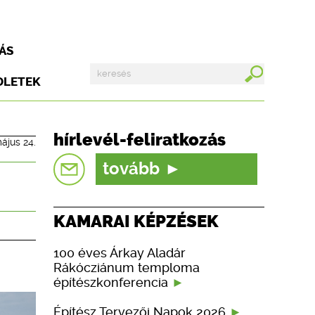
ÁS
DLETEK
hírlevél-feliratkozás
ájus 24.
tovább
KAMARAI KÉPZÉSEK
100 éves Árkay Aladár
Rákócziánum temploma
építészkonferencia
Építész Tervezői Napok 2026