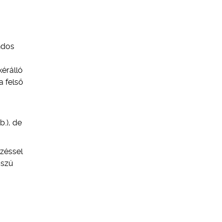
ndos
kérálló
a felső
b.), de
ezéssel
sszú