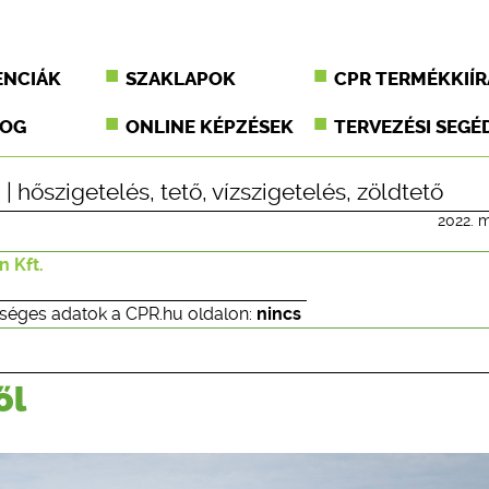
ENCIÁK
SZAKLAPOK
CPR TERMÉKKIÍR
JOG
ONLINE KÉPZÉSEK
TERVEZÉSI SEGÉ
 |
hőszigetelés
,
tető
,
vízszigetelés
,
zöldtető
2022. m
 Kft.
séges adatok a CPR.hu oldalon:
nincs
ől