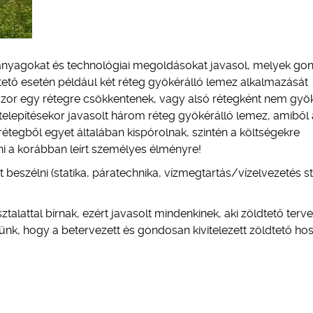
anyagokat és technológiai megoldásokat javasol, melyek go
ldtető esetén például két réteg gyökérálló lemez alkalmazását
kszor egy rétegre csökkentenek, vagy alsó rétegként nem gyö
 telepítésekor javasolt három réteg gyökérálló lemez, amiből 
rétegből egyet általában kispórolnak, szintén a költségekre
lni a korábban leírt személyes élményre!
 beszélni (statika, páratechnika, vízmegtartás/vízelvezetés st
alattal bírnak, ezért javasolt mindenkinek, aki zöldtető terv
ünk, hogy a betervezett és gondosan kivitelezett zöldtető ho