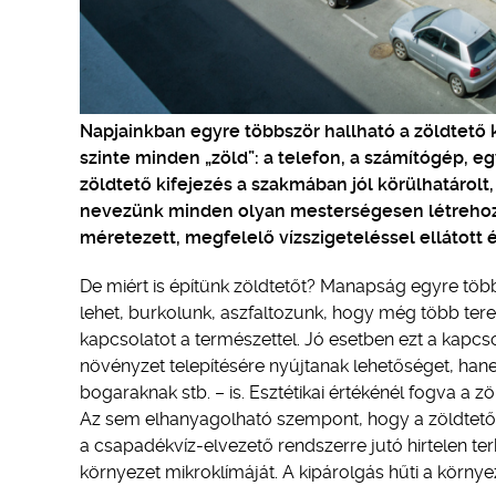
Napjainkban egyre többször hallható a zöldtető ki
szinte minden „zöld”: a telefon, a számítógép, e
zöldtető kifejezés a szakmában jól körülhatárol
nevezünk minden olyan mesterségesen létrehozott
méretezett, megfelelő vízszigeteléssel ellátott 
De miért is építünk zöldtetőt? Manapság egyre több
lehet, burkolunk, aszfaltozunk, hogy még több te
kapcsolatot a természettel. Jó esetben ezt a kapcso
növényzet telepítésére nyújtanak lehetőséget, han
bogaraknak stb. – is. Esztétikai értékénél fogva a zöl
Az sem elhanyagolható szempont, hogy a zöldtető
a csapadékvíz-elvezető rendszerre jutó hirtelen terh
környezet mikroklímáját. A kipárolgás hűti a környe