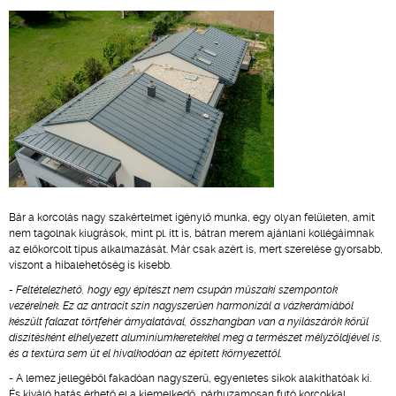
Bár a korcolás nagy szakértelmet igénylő munka, egy olyan felületen, amit
nem tagolnak kiugrások, mint pl. itt is, bátran merem ajánlani kollégáimnak
az előkorcolt típus alkalmazását. Már csak azért is, mert szerelése gyorsabb,
viszont a hibalehetőség is kisebb.
- Feltételezhető, hogy egy építészt nem csupán műszaki szempontok
vezérelnek. Ez az antracit szín nagyszerűen harmonizál a vázkerámiából
készült falazat törtfehér árnyalatával, összhangban van a nyílászárók körül
díszítésként elhelyezett alumíniumkeretekkel meg a természet mélyzöldjével is,
és a textúra sem üt el hivalkodóan az épített környezettől.
- A lemez jellegéből fakadóan nagyszerű, egyenletes síkok alakíthatóak ki.
És kiváló hatás érhető el a kiemelkedő, párhuzamosan futó korcokkal,