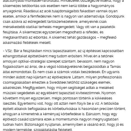
alacsonyabb munkabér-ráfordítást. Mindezeket összegezve kiderül, hogy a
síklemezes tetőborítás sok esetben nem kerül többe a hagyományos
anyagoknál. Ráadásul az acél tulajdonságaiból fakadóan vannak olyan
esetek, amikor a fémfedésnek nem is nagyon van alternatívája. Gondoljunk
csak azokra az elöregedett tartószerkezetekre, amelyeknél csak
mérsékeltebb statikai terhelés megengedett. Vagy ott van a palatetők
felújítása. A síklemezzel egyszerűen megoldható a ráfedés, és
megtakarítható az elbontás. A síklemez tehát gazdaságos – megfelelő
alkalmazási feltételek mellett.
- V.Sz.: Bár a felújításban nincs tapasztalatom, az új építéssel kapcsolatban
elhangzottakat építtetőként meg tudom erősíteni. Mivel én a tetőnek
amolyan optikai-stratégiai szerepet szántam, bevallom, nem nagyon
foglalkoztam az árral, de a végső költségvetésnél beigazolódtak a Tamás
által elmondottak. És nem csak a számok voltak beszédesek. Én ugyanis
minden áldott nap kijártam az építkezésre. Láttam, milyen professzionális
csomagolásában érkeztek a Swedsteel tetőhöz szükséges elemek,
alkatrészek. Megfigyeltem, hogy milyen segítséget adtak a mellékelt
műszaki segédletek az egyébként tapasztalt kivitelezőmnek. Nyomon
követtem milyen egyszerűen, mégis pontosan történik a klikkeléses
illesztés. Egyértelmű volt, hogy ott aztán nem folyik be a víz. A tetősíkba
épített ablakok befoglalása és körbeburkolása is hasonlóan precízen történt,
ahogyan a kimenetnél a kéményalj körbefedése is. Elárulom, hogy egy
építkező család számára ezek a momentumok nagyon megnyugtatóan
tudnak hatni. Biztonságot nyújtanak, amennyiben a vásárló érzi, hogy jó és
modern termékbe, szolgáltatásba fektetett.