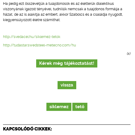
Ha pedig ezt összevetjük a tulajdonosok és az életterük dialektikus
viszonyának igazolt tényével, tudniillik nemcsak a tulajdonos formálja a
házat, de az is alakítja az embert, akkor Szabolcs és a családja nyugodt,
kiegyensúlyozott életre számíthat.
http://svedacel.hu/siklemez-tetok
http://tudastar.swedsteel-metecno.com/hu
(x)
Kérek még tájékoztatást!
vissza
síklemez
tető
KAPCSOLÓDÓ CIKKEK: