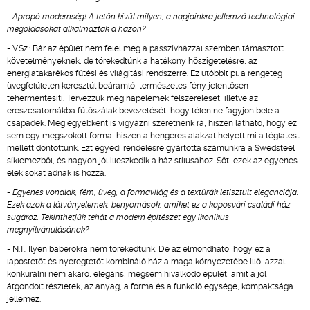
- Apropó modernség! A tetőn kívül milyen, a napjainkra jellemző technológiai
megoldásokat alkalmaztak a házon?
- V.Sz.: Bár az épület nem felel meg a passzívházzal szemben támasztott
követelményeknek, de törekedtünk a hatékony hőszigetelésre, az
energiatakarékos fűtési és világítási rendszerre. Ez utóbbit pl. a rengeteg
üvegfelületen keresztül beáramló, természetes fény jelentősen
tehermentesíti. Tervezzük még napelemek felszerelését, illetve az
ereszcsatornákba fűtőszálak bevezetését, hogy télen ne fagyjon bele a
csapadék. Meg egyébként is vigyázni szeretnénk rá, hiszen látható, hogy ez
sem egy megszokott forma, hiszen a hengeres alakzat helyett mi a téglatest
mellett döntöttünk. Ezt egyedi rendelésre gyártotta számunkra a Swedsteel
síklemezből, és nagyon jól illeszkedik a ház stílusához. Sőt, ezek az egyenes
élek sokat adnak is hozzá.
- Egyenes vonalak, fém, üveg, a formavilág és a textúrák letisztult eleganciája.
Ezek azok a látványelemek, benyomások, amiket ez a kaposvári családi ház
sugároz. Tekinthetjük tehát a modern építészet egy ikonikus
megnyilvánulásának?
- N.T.: Ilyen babérokra nem törekedtünk. De az elmondható, hogy ez a
lapostetőt és nyeregtetőt kombináló ház a maga környezetébe illő, azzal
konkurálni nem akaró, elegáns, mégsem hivalkodó épület, amit a jól
átgondolt részletek, az anyag, a forma és a funkció egysége, kompaktsága
jellemez.