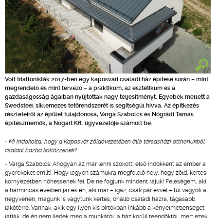
Volt triatlonisták 2017-ben egy kaposvári családi ház építése során – mint
megrendelő és mint tervező – a praktikum, az esztétikum és a
gazdaságosság ágaiban nyújtottak nagy teljesítményt. Egyebek mellett a
Swedsteel síklemezes tetőrendszerét is segítségül hívva. Az építkezés
részleteiről az épület tulajdonosa, Varga Szabolcs és Nógrádi Tamás
építészmérnök, a Nogart Kft. ügyvezetője számolt be.
- Mi indokolta, hogy a Kaposvár zöldövezetében álló társasházi otthonukból
családi házba költözzenek?
- Varga Szabolcs: Ahogyan az már lenni szokott, első indokként az ember a
gyerekeket említi. Hogy legyen számukra megfelelő hely, hogy zöld, kertes
környezetben nőhessenek fel. De ne fogjunk mindent rájuk! Feleségem, aki
a harmincas éveiben jár és én, aki már – igaz, csak pár évvel – túl vagyok a
negyvenen, magunk is vágytunk kertes, önálló családi házra, tágasabb
lakótérre. Vannak, akik egy ilyen kis birtokban inkább a kényelmetlenséget
látják, de én nem ijedek meg a munkától, a ház körüli teendőktől, mert ezek