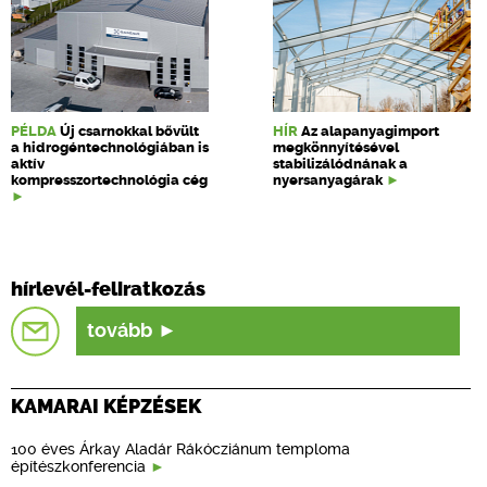
PÉLDA
Új csarnokkal bővült
HÍR
Az alapanyagimport
a hidrogéntechnológiában is
megkönnyítésével
aktív
stabilizálódnának a
kompresszortechnológia cég
nyersanyagárak
hírlevél-feliratkozás
tovább
KAMARAI KÉPZÉSEK
100 éves Árkay Aladár Rákócziánum temploma
építészkonferencia