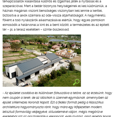
térkapcsolatok kialakítása különös és izgalmas játék a nyitással és a
szeparációval. Mert a beltér bizonyos helyiségeinek el kell különülniük, a
háznak magának viszont bensőséges viszonyban kell lennie a kerttel,
biztosítva a lakók számára az oda-vissza átjárhatóságot. A nagyméretű,
főként a toló nyílászárók alkalmazásával elértük, hogy egyes pontokon
elmosódik a határvonal a kint és a bent között: a természetes és az épített
tér – pl. a terasz esetében – szinte összeolvad.
- Az épületet csodálva és különösen fókuszálva a tetőre, az az érzésünk, hogy
nem csupán a terek, de az idősíkok is üzennek egymásnak, amennyiben az
épület síklemezes koronát kapott. Ezt a fedési formát pedig a klasszikus
architektúra hagyományozta ránk, hogy mára egy kifejezetten modern,
letisztult formavilág védjegyévé, stíluselemévé váljon, mégis megőrizve
eredetéből azt az arisztokratikus eleganciát, exkluzivitást, amit régebbi korok