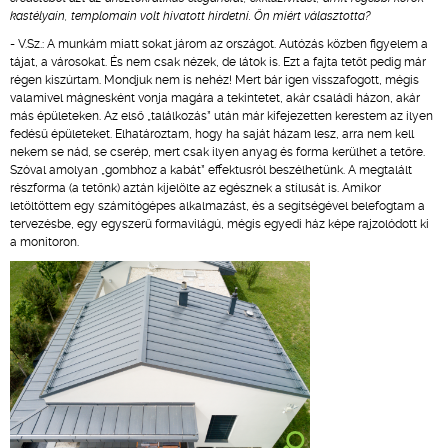
kastélyain, templomain volt hivatott hirdetni. Ön miért választotta?
- V.Sz.: A munkám miatt sokat járom az országot. Autózás közben figyelem a
tájat, a városokat. És nem csak nézek, de látok is. Ezt a fajta tetőt pedig már
régen kiszúrtam. Mondjuk nem is nehéz! Mert bár igen visszafogott, mégis
valamivel mágnesként vonja magára a tekintetet, akár családi házon, akár
más épületeken. Az első „találkozás” után már kifejezetten kerestem az ilyen
fedésű épületeket. Elhatároztam, hogy ha saját házam lesz, arra nem kell
nekem se nád, se cserép, mert csak ilyen anyag és forma kerülhet a tetőre.
Szóval amolyan „gombhoz a kabát” effektusról beszélhetünk. A megtalált
részforma (a tetőnk) aztán kijelölte az egésznek a stílusát is. Amikor
letöltöttem egy számítógépes alkalmazást, és a segítségével belefogtam a
tervezésbe, egy egyszerű formavilágú, mégis egyedi ház képe rajzolódott ki
a monitoron.