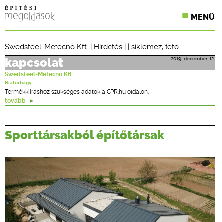
MENÜ
KONFERENCIÁK
Swedsteel-Metecno Kft.
|
Hirdetés
| |
síklemez
,
tető
SZAKLAPOK
2019. december 12.
kapcsolat
Swedsteel-Metecno Kft.
CPR TERMÉKKIÍRÁS
Biatorbágy
Termékkiíráshoz szükséges adatok a CPR.hu oldalon:
tovább
ÉPÍTÉSI JOG
ONLINE KÉPZÉSEK
Sporttársakból építőtársak
TERVEZÉSI SEGÉDLETEK