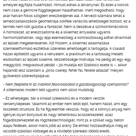
amelyek egyfajta hullámzást, ritmust adnak a látványnak. És ezek a korcok
nem csak a gerincre függőlegesen haladhatnak, mert megoldható, hogy
akár hatvan fokos szögben ereszkedjenek alá. A tervező számára tehát a
lemezcsatlakozások geometriája sokféle variációs lehetőséget biztosít, ez a
termék nem köti gúzsba a fantáziát. Nem is beszélve a színkombinációkról.
A homlokzat, az ereszcsatorna és a síklemez árnyalatai ugyanis
harmonizálhatnak, vagy épp ellenkezőleg: a kontrasztosság adhat dinamikát
az épület megjelenésének. Azt hiszem, a síklemez alkalmazása
szemléletformáló esztétikai üzenetek lehetőségét is tartogatja. A családi
házak építtetőit ugyanis a kényelem, a praktikum és a tartósság mellett
elsősorban az épület külleme, tetszetőssége motiválja. Ha pedig lát egy-egy
meggyőző, megvalósult példát – jól mutatja ezt Szabolcs esete is –, akkor
hajlandó lesz szakítani a „piros cserép, fehér fal, fekete lábazat” mélyen
gyökerező sztereotípiájával.
- Nem felejtette ki az indokok felsorolásából a gazdaságossági szempontot?
A síklemezes modern tető ugyanis nem olcsó mulatság.
- Ez lehetséges, bár a kínálat széleskörű és a modern verziók
versenyképesek. Valamint az ember nem tetőt épít, hanem házat, ami egy
összetett struktúra. És ha figyelembe vesszük, hogy ez a könnyű anyag nem
igényel olyan bonyolult és nagy teherbírású ácsszerkezetet, azaz
fogadószerkezetet és rögzítéstechnológiát, mint pl. a szilikát vagy beton
alapú fedések, akkor máris jobb az arány. De ehhez hozzáadhatjuk még az
olcsóbb szállítási költséget és a rövidebb szerelési időből eredő,