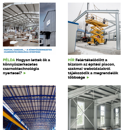
PÉLDA
Hogyan lettek ők a
HÍR
Felértékelődött a
könnyűszerkezetes
bizalom az építési piacon,
csarnoktechnológia
szakmai weboldalakról
nyertesei?
tájékozódik a megrendelők
többsége