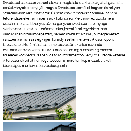
Swedsteel esetében viszont eleve a megfelelő szakhatóság által garantált
tanúsítványok bizonyítják, hogy a Swedsteel termékei hogyan és milyen
struktúrákban alkalmazhatók. És nem csak termékeket árulnak, hanem
tetőrendszereket, ami igen nagy különbség. Merthogy ez utóbbi nem
csupán azokat a bizonyos tűzihorganyzott svédacél alapanyagú,
színbevonattal ellátott tetőlemezeket jelenti (ami egyébként már
önmagában bizalomgerjesztő), hanem stabil struktúrák jól megtervezett
szisztémáját is, azaz egy igen komoly szellemi értéket. A csomóponti
kapcsolatok kiszámításától, a méretezéstől, az alkalmazandó
csatornatartókon keresztül az utolsó önfúró rögzítőcsavarig minden
tökéletes kompatibilitásban, gazdag szortimentből, együtt áll rendelkezésre.
A tervezőnek tehát nem egy teljesen ismeretlen kép mozaikjait kell
fáradságos munkával összerakosgatnia.