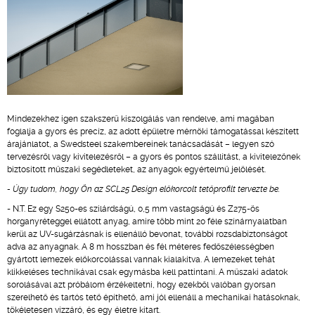
Mindezekhez igen szakszerű kiszolgálás van rendelve, ami magában
foglalja a gyors és precíz, az adott épületre mérnöki támogatással készített
árajánlatot, a Swedsteel szakembereinek tanácsadását – legyen szó
tervezésről vagy kivitelezésről – a gyors és pontos szállítást, a kivitelezőnek
biztosított műszaki segédleteket, az anyagok egyértelmű jelölését.
- Úgy tudom, hogy Ön az SCL25 Design előkorcolt tetőprofilt tervezte be.
- N.T. Ez egy S250-es szilárdságú, 0,5 mm vastagságú és Z275-ös
horganyréteggel ellátott anyag, amire több mint 20 féle színárnyalatban
kerül az UV-sugárzásnak is ellenálló bevonat, további rozsdabiztonságot
adva az anyagnak. A 8 m hosszban és fél méteres fedőszélességben
gyártott lemezek előkorcolással vannak kialakítva. A lemezeket tehát
klikkeléses technikával csak egymásba kell pattintani. A műszaki adatok
sorolásával azt próbálom érzékeltetni, hogy ezekből valóban gyorsan
szerelhető és tartós tető építhető, ami jól ellenáll a mechanikai hatásoknak,
tökéletesen vízzáró, és egy életre kitart.