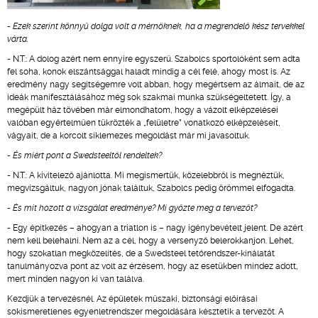
- Ezek szerint könnyű dolga volt a mérnöknek, ha a megrendelő kész tervekkel
várta.
- N.T.: A dolog azért nem ennyire egyszerű. Szabolcs sportolóként sem adta
fel soha, konok elszántsággal haladt mindig a cél felé, ahogy most is. Az
eredmény nagy segítségemre volt abban, hogy megértsem az álmait, de az
ideák manifesztálásához még sok szakmai munka szükségeltetett. Így, a
megépült ház tövében már elmondhatom, hogy a vázolt elképzelései
valóban egyértelműen tükrözték a „felületre” vonatkozó elképzeléseit,
vágyait, de a korcolt síklemezes megoldást már mi javasoltuk.
- És miért pont a Swedsteeltől rendeltek?
- N.T.: A kivitelező ajánlotta. Mi megismertük, közelebbről is megnéztük,
megvizsgáltuk, nagyon jónak találtuk, Szabolcs pedig örömmel elfogadta.
- És mit hozott a vizsgálat eredménye? Mi győzte meg a tervezőt?
- Egy építkezés – ahogyan a triatlon is – nagy igénybevételt jelent. De azért
nem kell belehalni. Nem az a cél, hogy a versenyző belerokkanjon. Lehet,
hogy szokatlan megközelítés, de a Swedsteel tetőrendszer-kínálatát
tanulmányozva pont az volt az érzésem, hogy az esetükben mindez adott,
mert minden nagyon ki van találva.
Kezdjük a tervezésnél. Az épületek műszaki, biztonsági előírásai
sokismeretlenes egyenletrendszer megoldására késztetik a tervezőt. A