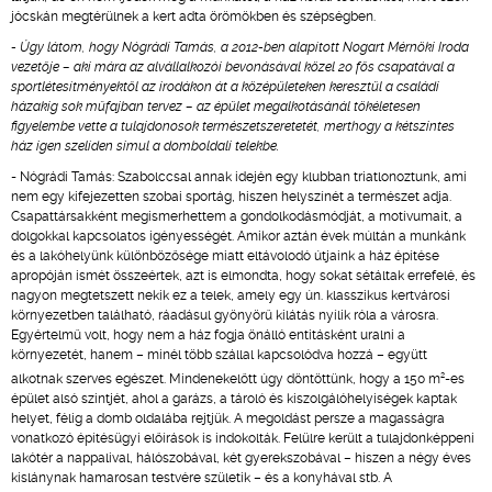
jócskán megtérülnek a kert adta örömökben és szépségben.
- Úgy látom, hogy Nógrádi Tamás, a 2012-ben alapított Nogart Mérnöki Iroda
vezetője – aki mára az alvállalkozói bevonásával közel 20 fős csapatával a
sportlétesítményektől az irodákon át a középületeken keresztül a családi
házakig sok műfajban tervez – az épület megalkotásánál tökéletesen
figyelembe vette a tulajdonosok természetszeretetét, merthogy a kétszintes
ház igen szelíden simul a domboldali telekbe.
- Nógrádi Tamás: Szabolccsal annak idején egy klubban triatlonoztunk, ami
nem egy kifejezetten szobai sportág, hiszen helyszínét a természet adja.
Csapattársakként megismerhettem a gondolkodásmódját, a motívumait, a
dolgokkal kapcsolatos igényességét. Amikor aztán évek múltán a munkánk
és a lakóhelyünk különbözősége miatt eltávolodó útjaink a ház építése
apropóján ismét összeértek, azt is elmondta, hogy sokat sétáltak errefelé, és
nagyon megtetszett nekik ez a telek, amely egy ún. klasszikus kertvárosi
környezetben található, ráadásul gyönyörű kilátás nyílik róla a városra.
Egyértelmű volt, hogy nem a ház fogja önálló entitásként uralni a
környezetét, hanem – minél több szállal kapcsolódva hozzá – együtt
2
alkotnak szerves egészet. Mindenekelőtt úgy döntöttünk, hogy a 150 m
-es
épület alsó szintjét, ahol a garázs, a tároló és kiszolgálóhelyiségek kaptak
helyet, félig a domb oldalába rejtjük. A megoldást persze a magasságra
vonatkozó építésügyi előírások is indokolták. Felülre került a tulajdonképpeni
lakótér a nappalival, hálószobával, két gyerekszobával – hiszen a négy éves
kislánynak hamarosan testvére születik – és a konyhával stb. A