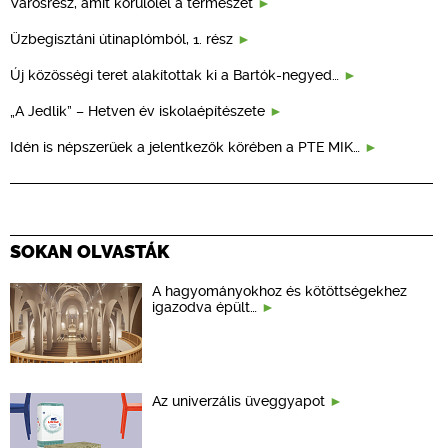
Városrész, amit körülölel a természet
Üzbegisztáni útinaplómból, 1. rész
Új közösségi teret alakítottak ki a Bartók-negyed…
„A Jedlik” – Hetven év iskolaépítészete
Idén is népszerűek a jelentkezők körében a PTE MIK…
SOKAN OLVASTÁK
A hagyományokhoz és kötöttségekhez
igazodva épült…
Az univerzális üveggyapot