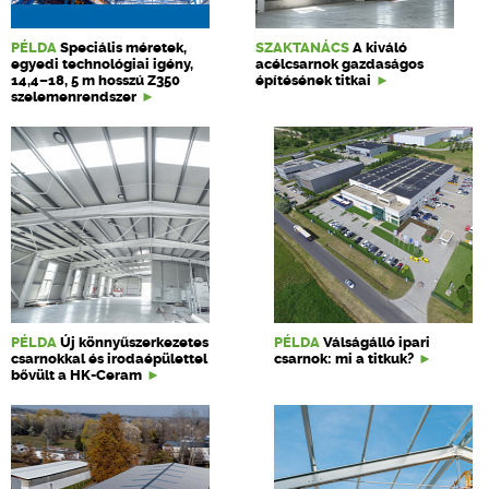
PÉLDA
Speciális méretek,
SZAKTANÁCS
A kiváló
egyedi technológiai igény,
acélcsarnok gazdaságos
14,4–18, 5 m hosszú Z350
építésének titkai
szelemenrendszer
PÉLDA
Új könnyűszerkezetes
PÉLDA
Válságálló ipari
csarnokkal és irodaépülettel
csarnok: mi a titkuk?
bővült a HK-Ceram