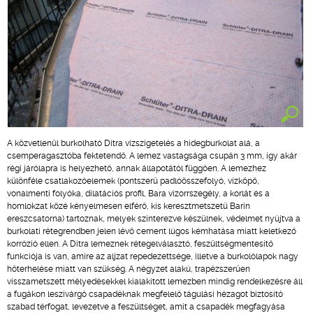
A közvetlenül burkolható Ditra vízszigetelés a hidegburkolat alá, a
csemperagasztóba fektetendő. A lemez vastagsága csupán 3 mm, így akár
régi járólapra is helyezhető, annak állapotától függően. A lemezhez
különféle csatlakozóelemek (pontszerű padlóösszefolyó, vízköpő,
vonalmenti folyóka, dilatációs profil, Bara vízorrszegély, a korlát és a
homlokzat közé kényelmesen elférő, kis keresztmetszetű Barin
ereszcsatorna) tartoznak, melyek szinterezve készülnek, védelmet nyújtva a
burkolati rétegrendben jelen lévő cement lúgos kémhatása miatt keletkező
korrózió ellen. A Ditra lemeznek rétegelválasztó, feszültségmentesítő
funkciója is van, amire az aljzat repedezettsége, illetve a burkolólapok nagy
hőterhelése miatt van szükség. A négyzet alakú, trapézszerűen
visszametszett mélyedésekkel kialakított lemezben mindig rendelkezésre áll
a fugákon leszivárgó csapadéknak megfelelő tágulási hézagot biztosító
szabad térfogat, levezetve a feszültséget, amit a csapadék megfagyása