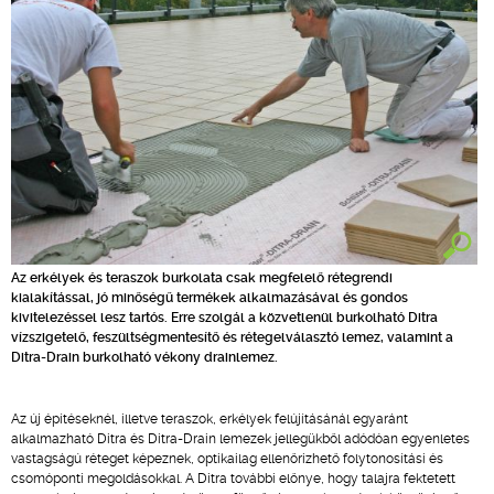
Az erkélyek és teraszok burkolata csak megfelelő rétegrendi
kialakítással, jó minőségű termékek alkalmazásával és gondos
kivitelezéssel lesz tartós. Erre szolgál a közvetlenül burkolható Ditra
vízszigetelő, feszültségmentesítő és rétegelválasztó lemez, valamint a
Ditra-Drain burkolható vékony drainlemez.
Az új építéseknél, illetve teraszok, erkélyek felújításánál egyaránt
alkalmazható Ditra és Ditra-Drain lemezek jellegükből adódóan egyenletes
vastagságú réteget képeznek, optikailag ellenőrizhető folytonosítási és
csomóponti megoldásokkal. A Ditra további előnye, hogy talajra fektetett