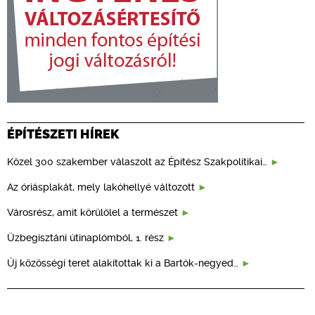
ÉPÍTÉSZETI HÍREK
Közel 300 szakember válaszolt az Építész Szakpolitikai…
Az óriásplakát, mely lakóhellyé változott
Városrész, amit körülölel a természet
Üzbegisztáni útinaplómból, 1. rész
Új közösségi teret alakítottak ki a Bartók-negyed…