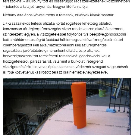
teraszoknál – alulról nyitott és összefüggő rácsszerkezetének köszönhetően
– jelentős a talajpáranyomás-kiegyenlítő funkciója.
Néhány általános követelmény a teraszok, erkélyek kialakításánál:
1,5-2 százalékos lejtésű aljzat;a korlát rögzítése lehetőleg oldalról,
konzolosan történjen;a fémszegély vízorr rendelkezzen dilatáló elemmel,
szinterezett legyen, a vízszigeteléssel folytonosítva beépítve;gondoskodni
kell a hőhídmentességről (például hőhídmegszakítóval);megfelelő kültéri
csemperagasztót kell alkalmazni;törekedni kell az üregmentes
ragasztásra;járófelületre 9 m2-enként dilatációs profilt kell
helyezni;hasznosított terek feletti teraszoknál gondoskodni kell a
hőszigetelésről, párazárásról, valamint a burkolati rétegrend
vízszigeteléséről, illetve az épületszerkezet védelmét szolgáló szigetelésről
is, fölé közvetlenül kasírozott terasz drainlemez elhelyezésével.