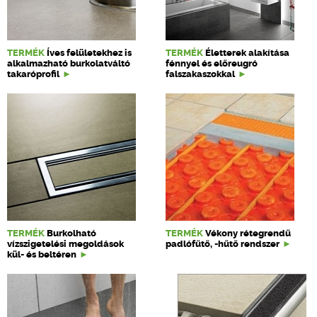
TERMÉK
Íves felületekhez is
TERMÉK
Életterek alakítása
alkalmazható burkolatváltó
fénnyel és előreugró
takaróprofil
falszakaszokkal
TERMÉK
Burkolható
TERMÉK
Vékony rétegrendű
vízszigetelési megoldások
padlófűtő, -hűtő rendszer
kül- és beltéren