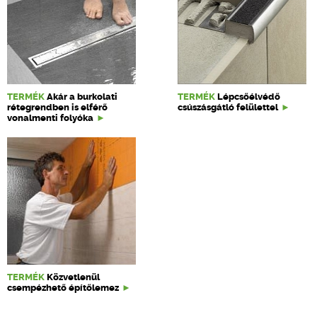
TERMÉK
Akár a burkolati
TERMÉK
Lépcsőélvédő
rétegrendben is elférő
csúszásgátló felülettel
vonalmenti folyóka
TERMÉK
Közvetlenül
csempézhető építőlemez