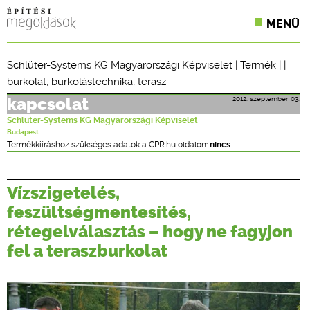
MENÜ
KONFERENCIÁK
Schlüter-Systems KG Magyarországi Képviselet
|
Termék
| |
burkolat
,
burkolástechnika
,
terasz
SZAKLAPOK
2012. szeptember 03.
kapcsolat
CPR TERMÉKKIÍRÁS
Schlüter-Systems KG Magyarországi Képviselet
Budapest
ÉPÍTÉSI JOG
Termékkiíráshoz szükséges adatok a CPR.hu oldalon:
nincs
ONLINE KÉPZÉSEK
Vízszigetelés,
TERVEZÉSI SEGÉDLETEK
feszültségmentesítés,
rétegelválasztás – hogy ne fagyjon
fel a teraszburkolat