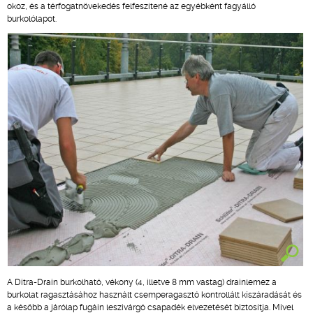
okoz, és a térfogatnövekedés felfeszítené az egyébként fagyálló
burkolólapot.
A Ditra-Drain burkolható, vékony (4, illetve 8 mm vastag) drainlemez a
burkolat ragasztásához használt csemperagasztó kontrollált kiszáradását és
a később a járólap fugáin leszivárgó csapadék elvezetését biztosítja. Mivel