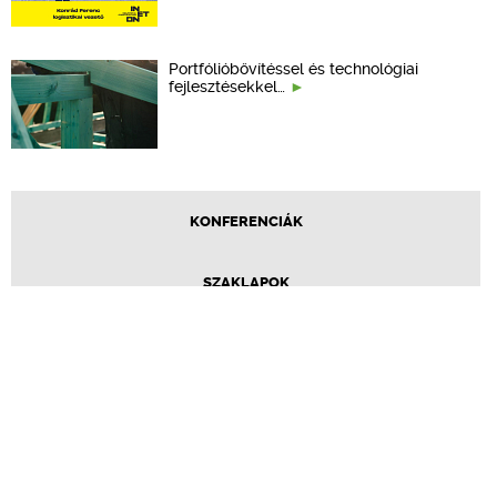
Portfólióbővítéssel és technológiai
fejlesztésekkel…
KONFERENCIÁK
SZAKLAPOK
CPR TERMÉKKIÍRÁS
ÉPÍTÉSI JOG
ONLINE KÉPZÉSEK