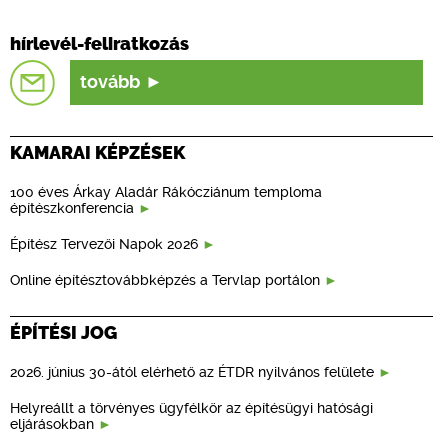
hírlevél-feliratkozás
tovább
KAMARAI KÉPZÉSEK
100 éves Árkay Aladár Rákócziánum temploma
építészkonferencia
Építész Tervezői Napok 2026
Online építésztovábbképzés a Tervlap portálon
ÉPÍTÉSI JOG
2026. június 30-ától elérhető az ÉTDR nyilvános felülete
Helyreállt a törvényes ügyfélkör az építésügyi hatósági
eljárásokban