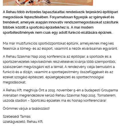
A Rehau több évtizedes tapasztalattal rendelkezik teljeskörű építőipari
megoldások fejlesztésében. Folyamatosan figyeljük az igényeket és
trendeket, amelyek alapján innovatív rendszermegoldásokat szállítunk
többek között a sportcélú épületekhez is. A mai modern
sportlétesítmények nem csak egy adott funkció ellátására épülnek.
Ma már multifunkciós sportközpontokat építünk, amelyeknek meg kell
felelniük a tömeg- és az élsport, valamint a nézők elvárásainak egyaránt.
A Rehau Szakmai Nap 2015 konferencia az építőipar, a sportolók és a
sportszervezetek képviselőinek részvételével kívánja több szempontból,
szakszerűen megvizsgálni ezt a témát. A rendezvény célja bemutatni a
funkció és a dizájn, valamint a sportteljesítmény összefüggéseit és az
ezeket szolgáló építészeti, épületgépészeti és sporttechnológiai
megoldásokat.
A Rehau Kft. meghívja Önt a 2015. november 5-én a budapesti Groupama
Arénában megrendezésre kerülő Rehau Szakmai Nap 2015, Tornaterem,
uszoda stadion – Sportcélú épületek ma és holnap konferenciára!
Örömmel várjuk a találkozást!
Szebellédi Tamás
üzletágvezető, Rehau Kft.