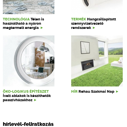
TECHNOLÓGIA
Télen is
TERMÉK
Hangcsillapított
használható a nyáron
szennyvízelvezető
megtermelt energia
rendszerek
ÖKO-LOGIKUS ÉPÍTÉSZET
HÍR
Rehau Szakmai Nap
Ívelt ablakok is készíthetők
passzívházakhoz
hírlevél-feliratkozás