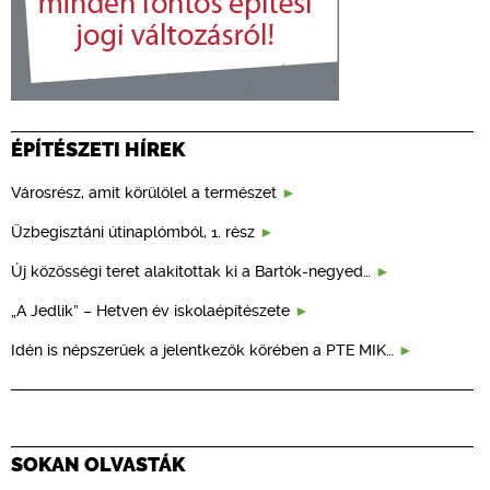
ÉPÍTÉSZETI HÍREK
Városrész, amit körülölel a természet
Üzbegisztáni útinaplómból, 1. rész
Új közösségi teret alakítottak ki a Bartók-negyed…
„A Jedlik” – Hetven év iskolaépítészete
Idén is népszerűek a jelentkezők körében a PTE MIK…
SOKAN OLVASTÁK