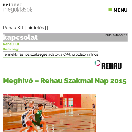
MENÜ
KONFERENCIÁK
Rehau Kft.
|
hirdetés
| |
SZAKLAPOK
2015. október 13.
kapcsolat
Rehau Kft.
CPR TERMÉKKIÍRÁS
Biatorbágy
Termékkiíráshoz szükséges adatok a CPR.hu oldalon:
nincs
ÉPÍTÉSI JOG
ONLINE KÉPZÉSEK
Meghívó – Rehau Szakmai Nap 2015
TERVEZÉSI SEGÉDLETEK