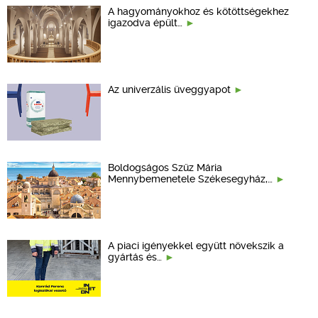
A hagyományokhoz és kötöttségekhez
igazodva épült…
Az univerzális üveggyapot
Boldogságos Szűz Mária
Mennybemenetele Székesegyház,…
A piaci igényekkel együtt növekszik a
gyártás és…