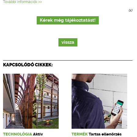
További információk >>
(x)
Kérek még tájékoztatást!
vissza
KAPCSOLÓDÓ CIKKEK:
TECHNOLÓGIA
Aktív
TERMÉK
Tartsa ellenőrzés