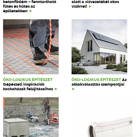
betonfödém – fenntartható
alatt a vízvezetékét okos
fűtés és hűtés az
vízőrrel!
épületekben
ÖKO-LOGIKUS ÉPÍTÉSZET
ÖKO-LOGIKUS ÉPÍTÉSZET
Az
Gépészeti inspirációk
ablakválasztás szempontjai
kockaházak felújításaihoz