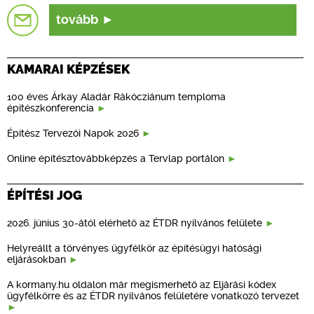
tovább
KAMARAI KÉPZÉSEK
100 éves Árkay Aladár Rákócziánum temploma
építészkonferencia
Építész Tervezői Napok 2026
Online építésztovábbképzés a Tervlap portálon
ÉPÍTÉSI JOG
2026. június 30-ától elérhető az ÉTDR nyilvános felülete
Helyreállt a törvényes ügyfélkör az építésügyi hatósági
eljárásokban
A kormany.hu oldalon már megismerhető az Eljárási kódex
ügyfélkörre és az ÉTDR nyilvános felületére vonatkozó tervezet